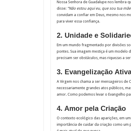
Nossa Senhora de Guadalupe nos lembra qu
disse:
“Não estou aqui eu, que sou tua mãe
convidam a confiar em Deus, mesmo nos mom
para viver essa confiança.
2. Unidade e Solidari
Em um mundo fragmentado por divisões socia
pontes. Sua imagem mestiça é um modelo de
precisam ser obstáculos, mas riquezas a se
3. Evangelização Ativ
A Virgem nos chama a ser mensageiros de Cri
necessariamente grandes atos públicos, mas
amor. Como podemos levar o Evangelho para
4. Amor pela Criação
O contexto ecológico das aparições, em uma 
importância de cuidar da criação como um 
é mais atual do que nunca.