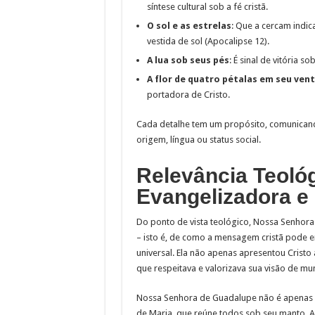
síntese cultural sob a fé cristã.
O sol e as estrelas
: Que a cercam indi
vestida de sol (Apocalipse 12).
A lua sob seus pés
: É sinal de vitória 
A flor de quatro pétalas em seu ven
portadora de Cristo.
Cada detalhe tem um propósito, comunican
origem, língua ou status social.
Relevância Teoló
Evangelizadora e
Do ponto de vista teológico, Nossa Senhor
– isto é, de como a mensagem cristã pode e
universal. Ela não apenas apresentou Crist
que respeitava e valorizava sua visão de mu
Nossa Senhora de Guadalupe não é apenas u
de Maria, que reúne todos sob seu manto. A