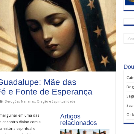
Dou
Cate
Guadalupe: Mãe das
Dog
Fé e Fonte de Esperança
Sagr
Devoções Marianas
,
Oração e Espiritualidade
Sac
Os 
Artigos
 mergulhar em uma das
relacionados
m encontro divino com a
istória espiritual e