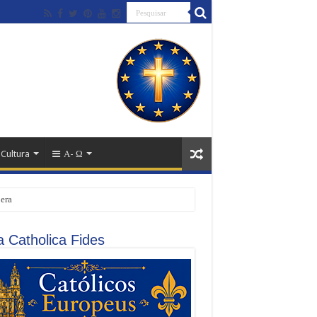
 Cultura
Α- Ω
pera
a Catholica Fides