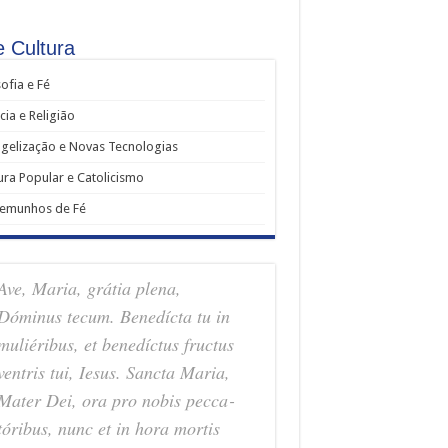
e Cultura
sofia e Fé
cia e Religião
gelização e Novas Tecnologias
ura Popular e Catolicismo
temunhos de Fé
Ave, Maria, grátia plena,
Dóminus tecum. Benedícta tu in
muliéribus, et benedíctus fructus
ventris tui, Iesus. Sancta Maria,
Mater Dei, ora pro nobis pec­ca­
tóribus, nunc et in hora mortis