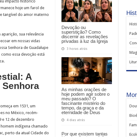
eu impacto histórico
manece hoje um farol de
Hist
te tangível do amor materno
Hist
Devoção ou
superstição? Como
Padr
 aparição, sua relevância
discernir as revelações
privadas à luz da Igreja
 ecoar em nossas vidas
Conc
ossa Senhora de Guadalupe
3 horas atrás
Magi
 como essa devoção está
ca.
Litu
tial: A
a Senhora
As minhas orações de
Mor
hoje podem agir sobre o
meu passado? O
fascinante mistério do
Dout
 começa em 1531, um
tempo, da graça e da
eternidade de Deus
ões no México, recém-
Bio
 9 e 12 de dezembro
4 dias atrás
Famí
um homem indígena chamado
c, perto da atual Cidade do
Por que existem tantas
Ecol