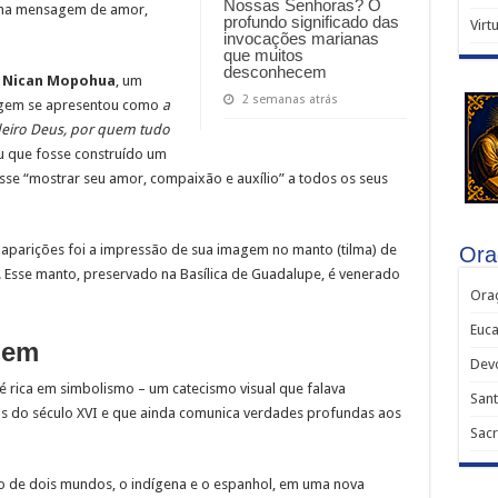
Nossas Senhoras? O
uma mensagem de amor,
profundo significado das
Virt
invocações marianas
que muitos
desconhecem
o
Nican Mopohua
, um
2 semanas atrás
Virgem se apresentou como
a
eiro Deus, por quem tudo
u que fosse construído um
sse “mostrar seu amor, compaixão e auxílio” a todos os seus
aparições foi a impressão de sua imagem no manto (tilma) de
Ora
s. Esse manto, preservado na Basílica de Guadalupe, é venerado
Oraç
Euca
gem
Dev
rica em simbolismo – um catecismo visual que falava
Sant
s do século XVI e que ainda comunica verdades profundas aos
Sacr
ão de dois mundos, o indígena e o espanhol, em uma nova