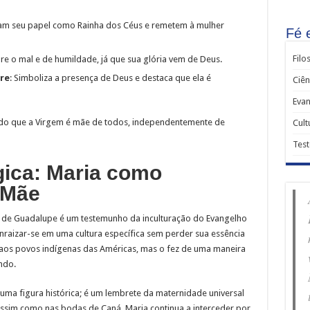
cam seu papel como Rainha dos Céus e remetem à mulher
Fé 
Filo
sobre o mal e de humildade, já que sua glória vem de Deus.
tre
: Simboliza a presença de Deus e destaca que ela é
Ciên
Evan
do que a Virgem é mãe de todos, independentemente de
Cult
Tes
gica: Maria como
 Mãe
a de Guadalupe é um testemunho da inculturação do Evangelho
nraizar-se em uma cultura específica sem perder sua essência
o aos povos indígenas das Américas, mas o fez de uma maneira
ndo.
ma figura histórica; é um lembrete da maternidade universal
ssim como nas bodas de Caná, Maria continua a interceder por