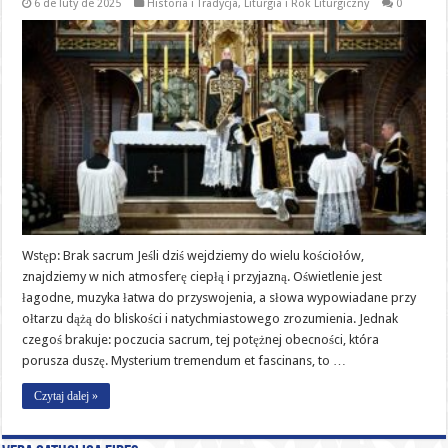
6 de luty de 2025
Historia i Tradycja
,
Liturgia i Rok Liturgiczny
0
Wstęp: Brak sacrum Jeśli dziś wejdziemy do wielu kościołów,
znajdziemy w nich atmosferę ciepłą i przyjazną. Oświetlenie jest
łagodne, muzyka łatwa do przyswojenia, a słowa wypowiadane przy
ołtarzu dążą do bliskości i natychmiastowego zrozumienia. Jednak
czegoś brakuje: poczucia sacrum, tej potężnej obecności, która
porusza duszę. Mysterium tremendum et fascinans, to …
Czytaj dalej »