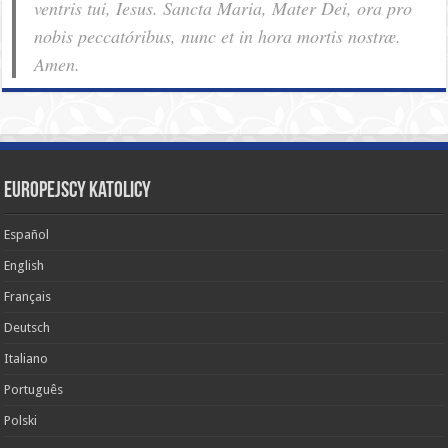
ventris tui, Iesus. Sancta Maria, Mater Dei, ora pro
nobis pec­ca­tóribus, nunc et in hora mortis nostræ.
Amen.
Europejscy katolicy
Español
English
Français
Deutsch
Italiano
Português
Polski