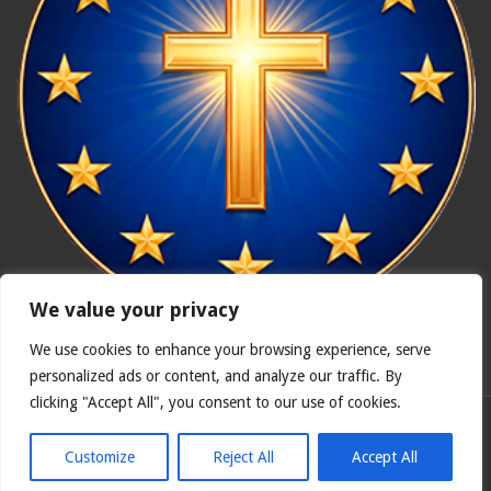
We value your privacy
We use cookies to enhance your browsing experience, serve
In nómine Patris, et Fílii, et Spíritus Sancti. Amen.
personalized ads or content, and analyze our traffic. By
clicking "Accept All", you consent to our use of cookies.
Polska wersja
Catholicus.eu
| Oryginalna wersja w języku
hiszpańskim
Customize
Reject All
Accept All
© Copyright 2026, Wszelkie prawa zastrzeżone