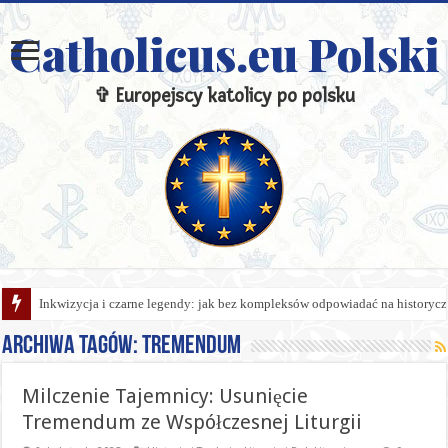
Catholicus.eu Polski
✞ Europejscy katolicy po polsku
Inkwizycja i czarne legendy: jak bez kompleksów odpowiadać na historycz
Archiwa tagów:
Tremendum
Milczenie Tajemnicy: Usunięcie
Tremendum ze Współczesnej Liturgii