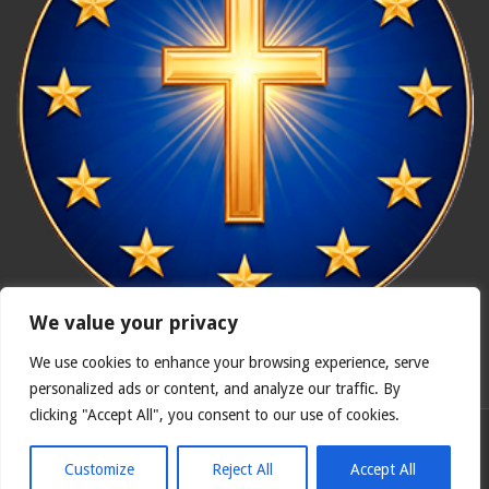
We value your privacy
We use cookies to enhance your browsing experience, serve
In nómine Patris, et Fílii, et Spíritus Sancti. Amen.
personalized ads or content, and analyze our traffic. By
clicking "Accept All", you consent to our use of cookies.
Polska wersja
Catholicus.eu
| Oryginalna wersja w języku
hiszpańskim
Customize
Reject All
Accept All
© Copyright 2026, Wszelkie prawa zastrzeżone