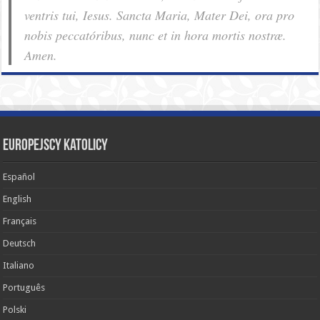
ventris tui, Iesus. Sancta Maria, Mater Dei, ora pro
nobis pec­ca­tóribus, nunc et in hora mortis nostræ.
Amen.
Europejscy katolicy
Español
English
Français
Deutsch
Italiano
Português
Polski