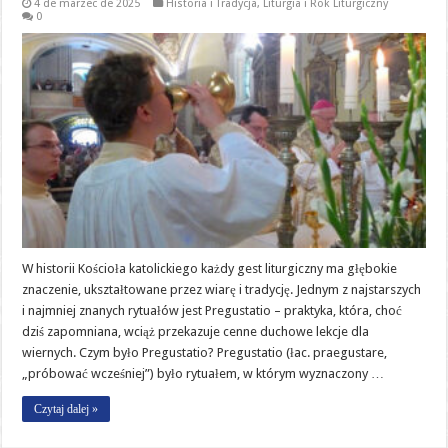
4 de marzec de 2025
Historia i Tradycja
,
Liturgia i Rok Liturgiczny
0
W historii Kościoła katolickiego każdy gest liturgiczny ma głębokie
znaczenie, ukształtowane przez wiarę i tradycję. Jednym z najstarszych
i najmniej znanych rytuałów jest Pregustatio – praktyka, która, choć
dziś zapomniana, wciąż przekazuje cenne duchowe lekcje dla
wiernych. Czym było Pregustatio? Pregustatio (łac. praegustare,
„próbować wcześniej”) było rytuałem, w którym wyznaczony …
Czytaj dalej »