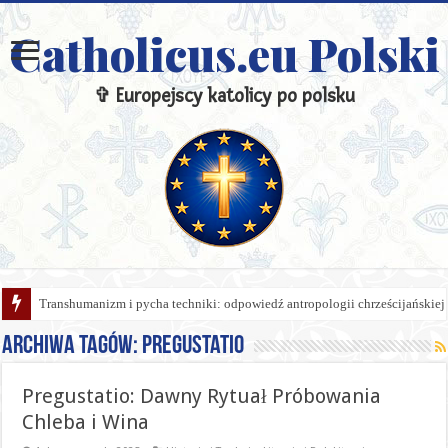
Catholicus.eu Polski
✞ Europejscy katolicy po polsku
Transhumanizm i pycha techniki: odpowiedź antropologii chrześcijańskiej
Archiwa tagów:
Pregustatio
Pregustatio: Dawny Rytuał Próbowania
Chleba i Wina