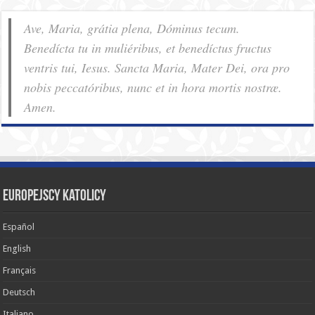
Ave, Maria, grátia plena, Dóminus tecum.
Benedícta tu in muliéribus, et benedíctus fructus
ventris tui, Iesus. Sancta Maria, Mater Dei, ora pro
nobis pec­ca­tóribus, nunc et in hora mortis nostræ.
Amen.
Europejscy katolicy
Español
English
Français
Deutsch
Italiano