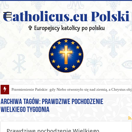
Catholicus.eu Polski
✞ Europejscy katolicy po polsku
Przemienienie Pańskie: gdy Niebo otworzyło się nad ziemią, a Chrystus obj
Archiwa tagów:
Prawdziwe pochodzenie
Wielkiego Tygodnia
Prawdziwe pochodzenie Wielkiego