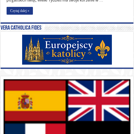
pogańskich świąt, Wielki Tydzień ma swoje korzenie w …
Czytaj dalej »
Vera catholica fides