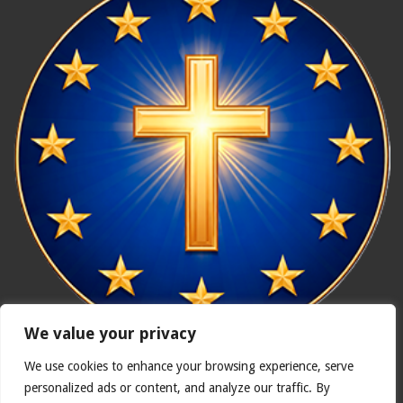
We value your privacy
We use cookies to enhance your browsing experience, serve
In nómine Patris, et Fílii, et Spíritus Sancti. Amen.
personalized ads or content, and analyze our traffic. By