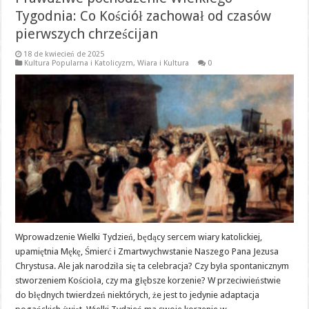
Tygodnia: Co Kościół zachował od czasów
pierwszych chrześcijan
18 de kwiecień de 2025
Kultura Popularna i Katolicyzm
,
Wiara i Kultura
0
Wprowadzenie Wielki Tydzień, będący sercem wiary katolickiej,
upamiętnia Mękę, Śmierć i Zmartwychwstanie Naszego Pana Jezusa
Chrystusa. Ale jak narodziła się ta celebracja? Czy była spontanicznym
stworzeniem Kościoła, czy ma głębsze korzenie? W przeciwieństwie
do błędnych twierdzeń niektórych, że jest to jedynie adaptacja