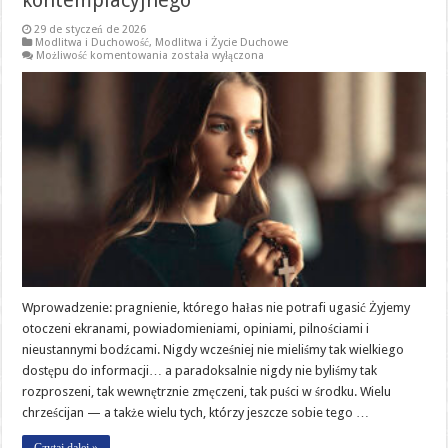
kontemplacyjnego
29 de styczeń de 2026
Modlitwa i Duchowość
,
Modlitwa i Życie Duchowe
„Pragnę”:
Możliwość komentowania
została wyłączona
cichy
krzyk
nowoczesnej
duszy
i
ponowne
odkrycie
pragnienia
kontemplacyjnego
Wprowadzenie: pragnienie, którego hałas nie potrafi ugasić Żyjemy
otoczeni ekranami, powiadomieniami, opiniami, pilnościami i
nieustannymi bodźcami. Nigdy wcześniej nie mieliśmy tak wielkiego
dostępu do informacji… a paradoksalnie nigdy nie byliśmy tak
rozproszeni, tak wewnętrznie zmęczeni, tak puści w środku. Wielu
chrześcijan — a także wielu tych, którzy jeszcze sobie tego …
Czytaj dalej »