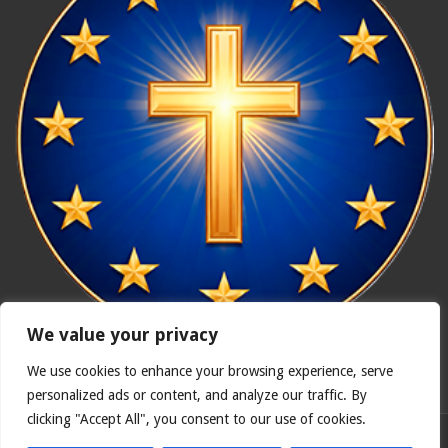
We value your privacy
We use cookies to enhance your browsing experience, serve
In nómine Patris, et Fílii, et Spíritus Sancti. Amen.
personalized ads or content, and analyze our traffic. By
clicking "Accept All", you consent to our use of cookies.
Polska wersja
Catholicus.eu
| Oryginalna wersja w języku
hiszpańskim