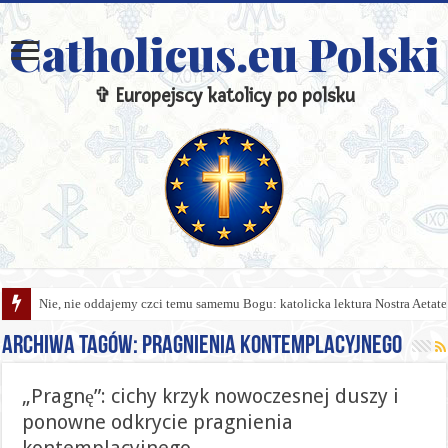
Catholicus.eu Polski
✞ Europejscy katolicy po polsku
Nie, nie oddajemy czci temu samemu Bogu: katolicka lektura Nostra Aetate 
Archiwa tagów:
pragnienia kontemplacyjnego
„Pragnę”: cichy krzyk nowoczesnej duszy i
ponowne odkrycie pragnienia