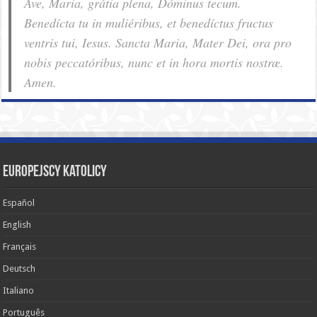
Ave, Maria, grátia plena, Dóminus tecum.
Benedícta tu in muliéribus, et benedíctus fructus
ventris tui, Iesus. Sancta Maria, Mater Dei, ora pro
nobis pec­ca­tóribus, nunc et in hora mortis nostræ.
Amen.
Europejscy katolicy
Español
English
Français
Deutsch
Italiano
Português