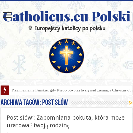
Catholicus.eu Polski
✞ Europejscy katolicy po polsku
Przemienienie Pańskie: gdy Niebo otworzyło się nad ziemią, a Chrystus obj
Archiwa tagów:
Post słów
Post słów’: Zapomniana pokuta, która może
uratować twoją rodzinę