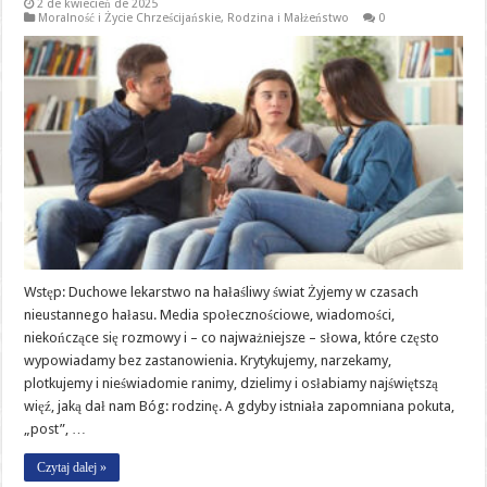
2 de kwiecień de 2025
Moralność i Życie Chrześcijańskie
,
Rodzina i Małżeństwo
0
Wstęp: Duchowe lekarstwo na hałaśliwy świat Żyjemy w czasach
nieustannego hałasu. Media społecznościowe, wiadomości,
niekończące się rozmowy i – co najważniejsze – słowa, które często
wypowiadamy bez zastanowienia. Krytykujemy, narzekamy,
plotkujemy i nieświadomie ranimy, dzielimy i osłabiamy najświętszą
więź, jaką dał nam Bóg: rodzinę. A gdyby istniała zapomniana pokuta,
„post”, …
Czytaj dalej »