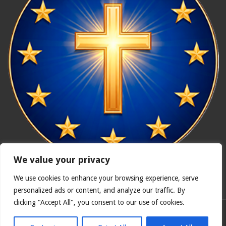
We value your privacy
We use cookies to enhance your browsing experience, serve
In nómine Patris, et Fílii, et Spíritus Sancti. Amen.
personalized ads or content, and analyze our traffic. By
clicking "Accept All", you consent to our use of cookies.
Polska wersja
Catholicus.eu
| Oryginalna wersja w języku
hiszpańskim