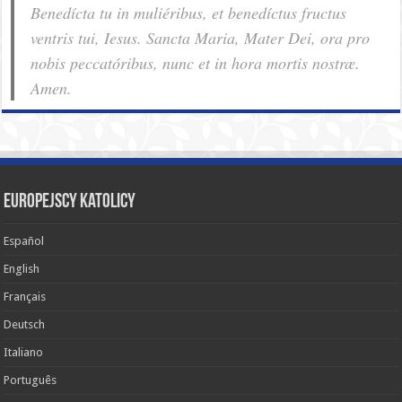
Benedícta tu in muliéribus, et benedíctus fructus
ventris tui, Iesus. Sancta Maria, Mater Dei, ora pro
nobis pec­ca­tóribus, nunc et in hora mortis nostræ.
Amen.
Europejscy katolicy
Español
English
Français
Deutsch
Italiano
Português