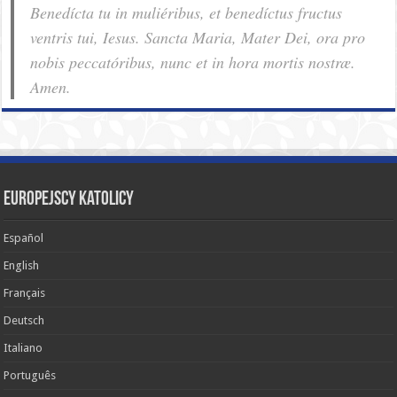
Benedícta tu in muliéribus, et benedíctus fructus
ventris tui, Iesus. Sancta Maria, Mater Dei, ora pro
nobis pec­ca­tóribus, nunc et in hora mortis nostræ.
Amen.
Europejscy katolicy
Español
English
Français
Deutsch
Italiano
Português