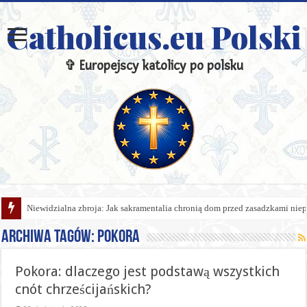
Catholicus.eu Polski
✞ Europejscy katolicy po polsku
Niewidzialna zbroja: Jak sakramentalia chronią dom przed zasadzkami niep
Archiwa tagów:
Pokora
Pokora: dlaczego jest podstawą wszystkich
cnót chrześcijańskich?