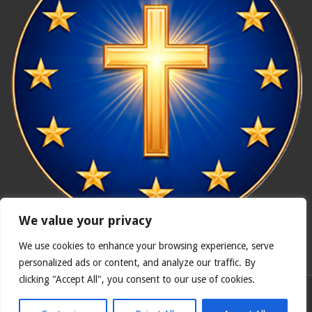
We value your privacy
We use cookies to enhance your browsing experience, serve
In nómine Patris, et Fílii, et Spíritus Sancti. Amen.
personalized ads or content, and analyze our traffic. By
clicking "Accept All", you consent to our use of cookies.
Polska wersja
Catholicus.eu
| Oryginalna wersja w języku
hiszpańskim