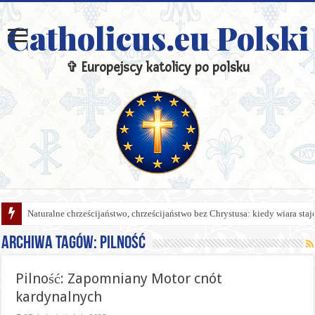
Catholicus.eu Polski
✞ Europejscy katolicy po polsku
Naturalne chrześcijaństwo, chrześcijaństwo bez Chrystusa: kiedy wiara sta
Archiwa tagów:
Pilność
Pilność: Zapomniany Motor cnót
kardynalnych