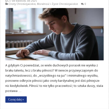
27 de kwiecień de 2025
Cnoty Chrześcijańskie
,
Moralność i Życie Chrześcijańskie
0
A gdybym Ci powiedział, że wiele duchowych porażek nie wynika z
braku talentu, lecz z braku pilności? W świecie przyzwyczajonym do
natychmiastowości, do „wszystkiego na już” i minimalnego wysiłku,
ponowne odkrycie pilności jako cnoty kardynalnej jest dziś pilniejsze
niż kiedykolwiek. Pilność to nie tylko pracowitość; to sztuka duszy, stała
postawa …
Czytaj dalej »