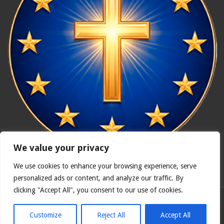
We value your privacy
We use cookies to enhance your browsing experience, serve
In nómine Patris, et Fílii, et Spíritus Sancti. Amen.
personalized ads or content, and analyze our traffic. By
clicking "Accept All", you consent to our use of cookies.
Polska wersja
Catholicus.eu
| Oryginalna wersja w języku
hiszpańskim
Customize
Reject All
Accept All
© Copyright 2026, Wszelkie prawa zastrzeżone