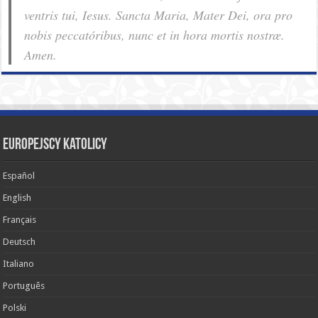
ventris tui, Iesus. Sancta Maria, Mater Dei, ora pro
nobis pec­ca­tóribus, nunc et in hora mortis nostræ.
Amen.
Europejscy katolicy
Español
English
Français
Deutsch
Italiano
Português
Polski