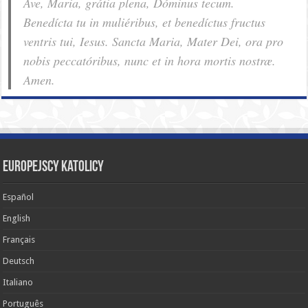
Ave, Maria, grátia plena, Dóminus tecum.
Benedícta tu in muliéribus, et benedíctus fructus
ventris tui, Iesus. Sancta Maria, Mater Dei, ora pro
nobis pec­ca­tóribus, nunc et in hora mortis nostræ.
Amen.
Europejscy katolicy
Español
English
Français
Deutsch
Italiano
Português