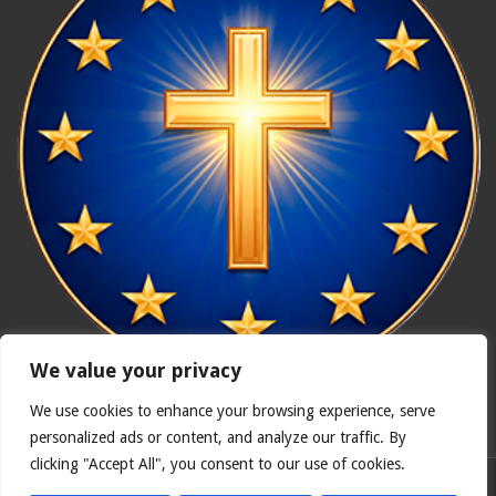
We value your privacy
We use cookies to enhance your browsing experience, serve
In nómine Patris, et Fílii, et Spíritus Sancti. Amen.
personalized ads or content, and analyze our traffic. By
clicking "Accept All", you consent to our use of cookies.
Polska wersja
Catholicus.eu
| Oryginalna wersja w języku
hiszpańskim