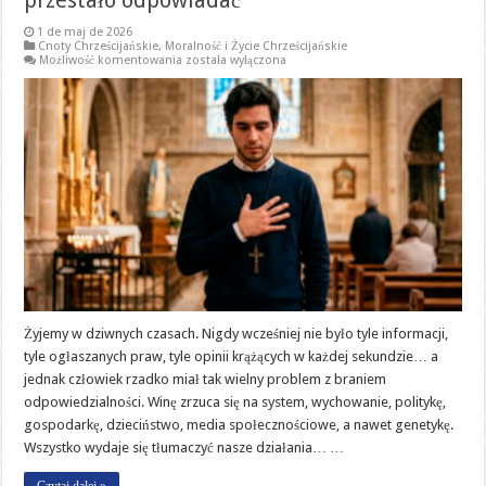
przestało odpowiadać
1 de maj de 2026
Cnoty Chrześcijańskie
,
Moralność i Życie Chrześcijańskie
Odpowiedzialność:
Możliwość komentowania
została wyłączona
wielki
cichy
egzamin
naszej
duszy
w
społeczeństwie,
które
przestało
odpowiadać
Żyjemy w dziwnych czasach. Nigdy wcześniej nie było tyle informacji,
tyle ogłaszanych praw, tyle opinii krążących w każdej sekundzie… a
jednak człowiek rzadko miał tak wielny problem z braniem
odpowiedzialności. Winę zrzuca się na system, wychowanie, politykę,
gospodarkę, dzieciństwo, media społecznościowe, a nawet genetykę.
Wszystko wydaje się tłumaczyć nasze działania… …
Czytaj dalej »