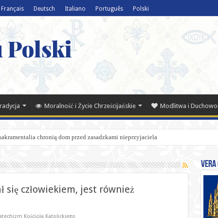
Français
Deutsch
Italiano
Português
Polski
 Polski
Tradycja
Moralność i Życie Chrześcijańskie
Modlitwa i Duchowo
 sakramentalia chronią dom przed zasadzkami nieprzyjaciela
Vera 
ł się człowiekiem, jest również
atechizm Kościoła Katolickiego