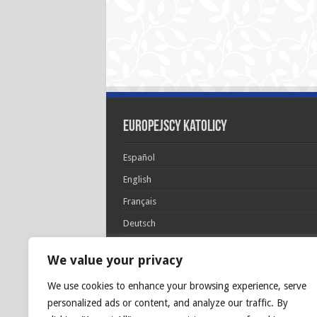
Europejscy katolicy
Español
English
Français
Deutsch
Italiano
We value your privacy
Português
We use cookies to enhance your browsing experience, serve
Polski
personalized ads or content, and analyze our traffic. By
Glória Patri, et Fílio, et Spirítui Sancto. Sicut era