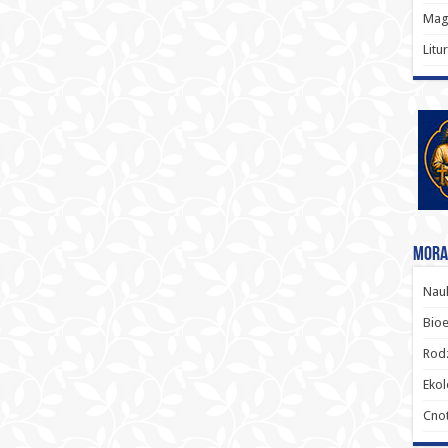
Magi
Litu
Moral
Nauk
Bioe
Rodz
Ekol
Cnot