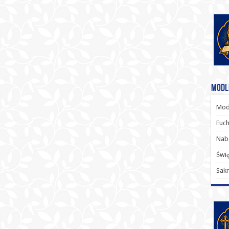
Modl
Modl
Euch
Nab
Świę
Sakr