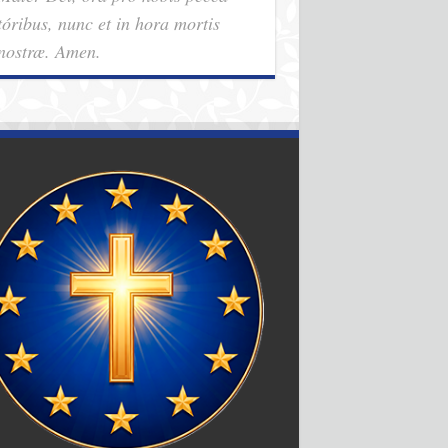
tóribus, nunc et in hora mortis
nostræ. Amen.