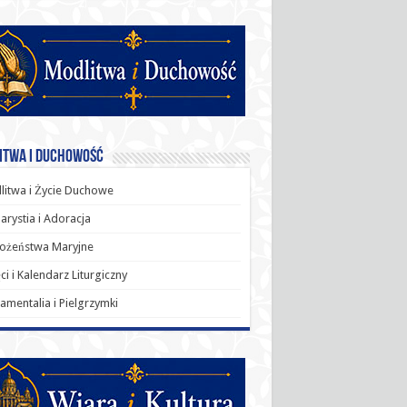
itwa i Duchowość
itwa i Życie Duchowe
arystia i Adoracja
ożeństwa Maryjne
ci i Kalendarz Liturgiczny
amentalia i Pielgrzymki