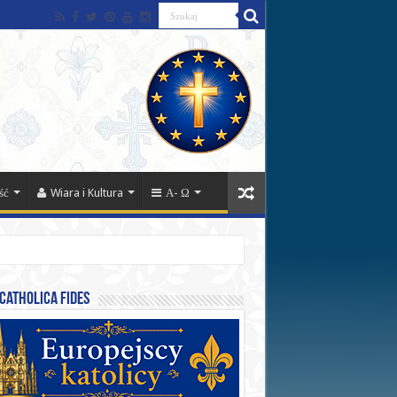
ść
Wiara i Kultura
Α- Ω
catholica fides