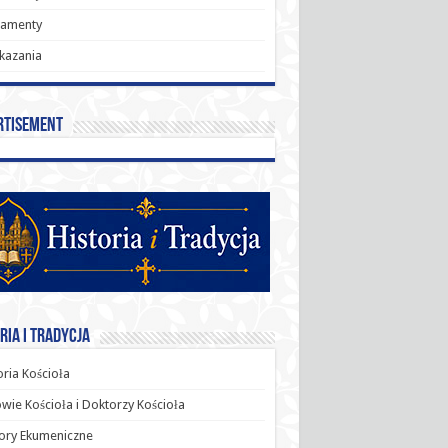
ramenty
kazania
rtisement
ria i Tradycja
oria Kościoła
wie Kościoła i Doktorzy Kościoła
ory Ekumeniczne