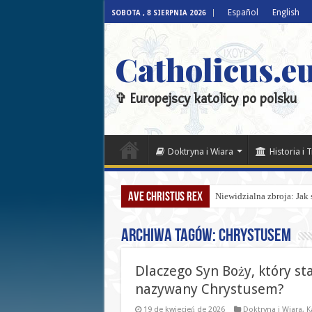
Español
English
SOBOTA , 8 SIERPNIA 2026
Catholicus.eu
✞ Europejscy katolicy po polsku
Doktryna i Wiara
Historia i 
Ave Christus Rex
Niewidzialna zbroja: Jak
Archiwa tagów:
Chrystusem
Dlaczego Syn Boży, który sta
nazywany Chrystusem?
19 de kwiecień de 2026
Doktryna i Wiara
,
K