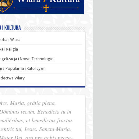
 i Kultura
zofia i Wiara
a i Religia
gelizacja i Nowe Technologie
ura Popularna i Katolicyzm
adectwa Wiary
Ave, Maria, grátia plena,
Dóminus tecum. Benedícta tu in
muliéribus, et benedíctus fructus
ventris tui, Iesus. Sancta Maria,
Mater Dei, ora pro nobis pec­ca­