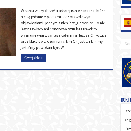
W sercu wiary chrześcijańskiej istnieją imiona, które
nie są jedynie etykietami, lecz prawdziwymi
objawieniami. Jednym z nich jest „Chrystus”. To nie
jest nazwisko ani honorowy tytuł bez treści: to
wyznanie wiary, synteza całej misji Jezusa Chrystusa
oraz klucz do zrozumienia, kim On jest… i kim my
jesteśmy powołani być. W …
Czytaj dalej »
Doktr
Kate
Dog
Pism