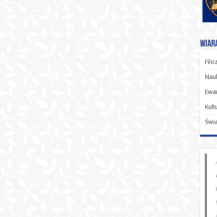
Wiara
Filo
Nauk
Ewan
Kult
Świ