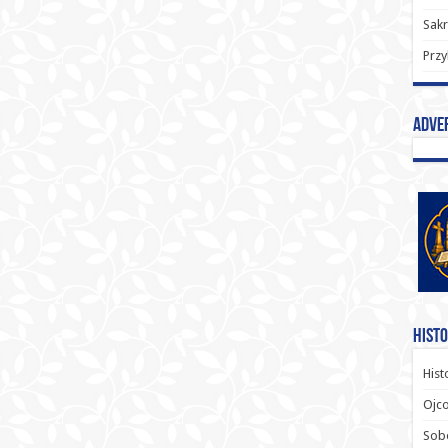
Sak
Przy
Adve
Histo
Hist
Ojco
Sob