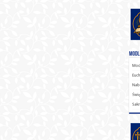
Modl
Modl
Euch
Nab
Świę
Sakr