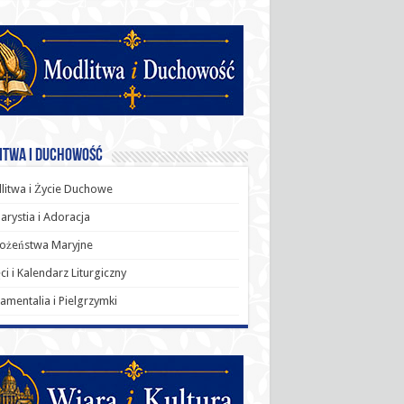
itwa i Duchowość
itwa i Życie Duchowe
arystia i Adoracja
ożeństwa Maryjne
ci i Kalendarz Liturgiczny
amentalia i Pielgrzymki