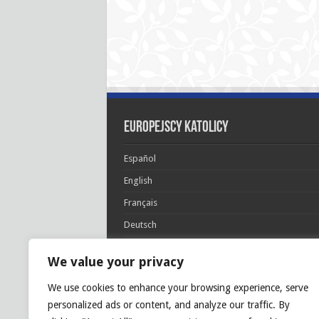
Europejscy katolicy
Español
English
Français
Deutsch
Italiano
We value your privacy
Português
We use cookies to enhance your browsing experience, serve
Polski
personalized ads or content, and analyze our traffic. By
Glória Patri, et Fílio, et Spirítui Sancto. Sicut era