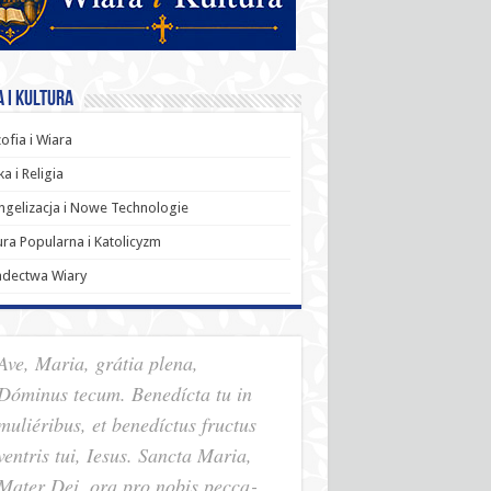
 i Kultura
zofia i Wiara
a i Religia
gelizacja i Nowe Technologie
ura Popularna i Katolicyzm
adectwa Wiary
Ave, Maria, grátia plena,
Dóminus tecum. Benedícta tu in
muliéribus, et benedíctus fructus
ventris tui, Iesus. Sancta Maria,
Mater Dei, ora pro nobis pec­ca­