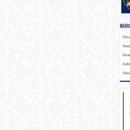
Wiara
Filo
Nauk
Ewan
Kult
Świ