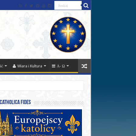
ść
Wiara i Kultura
Α- Ω
catholica fides