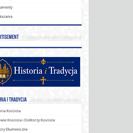
ramenty
kazania
rtisement
ria i Tradycja
oria Kościoła
wie Kościoła i Doktorzy Kościoła
ory Ekumeniczne