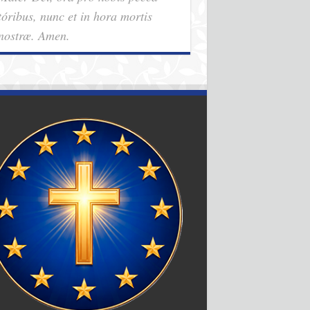
tóribus, nunc et in hora mortis
nostræ. Amen.