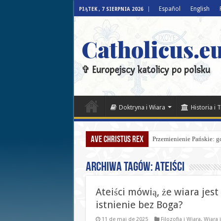
Español
English
PIĄTEK , 7 SIERPNIA 2026
Catholicus.eu
✞ Europejscy katolicy po polsku
Doktryna i Wiara
Historia i 
Ave Christus Rex
Przemienienie Pańskie: gd
Archiwa tagów:
Ateiści
Ateiści mówią, że wiara jest
istnienie bez Boga?
11 de maj de 2025
Filozofia i Wiara
,
Wiara i