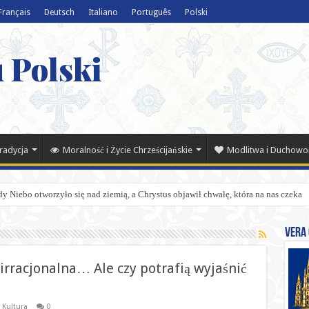
Français
Deutsch
Italiano
Português
Polski
 Polski
Tradycja
Moralność i Życie Chrześcijańskie
Modlitwa i Duchowo
y Niebo otworzyło się nad ziemią, a Chrystus objawił chwałę, która na nas czeka
Vera 
 irracjonalna… Ale czy potrafią wyjaśnić
 Kultura
0