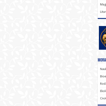
Magi
Litu
Moral
Nauk
Bioe
Rodz
Ekol
Cnot