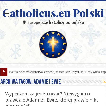
Catholicus.eu Polski
✞ Europejscy katolicy po polsku
Naturalne chrześcijaństwo, chrześcijaństwo bez Chrystusa: kiedy wiara sta
Archiwa tagów:
Adamie i Ewie
Wypędzeni za jeden owoc? Niewygodna
prawda o Adamie i Ewie, której prawie nikt