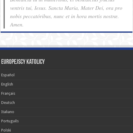
ventris tui, Iesus. Sancta Maria, Mater Dei, ora pro
nobis pec­ca­tóribus, nunc et in hora mortis nostræ.
Amen.
Europejscy katolicy
Español
English
Français
Deutsch
Italiano
Português
Polski