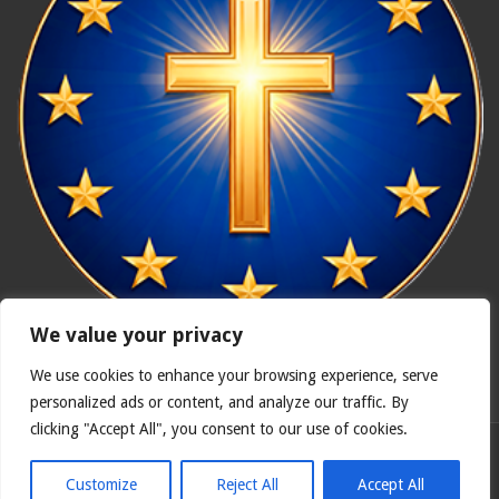
We value your privacy
We use cookies to enhance your browsing experience, serve
In nómine Patris, et Fílii, et Spíritus Sancti. Amen.
personalized ads or content, and analyze our traffic. By
clicking "Accept All", you consent to our use of cookies.
Polska wersja
Catholicus.eu
| Oryginalna wersja w języku
hiszpańskim
Customize
Reject All
Accept All