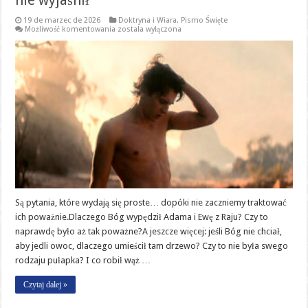
nie wyjaśnił
19 de marzec de 2026
Doktryna i Wiara
,
Pismo Święte
Wypędzeni
Możliwość komentowania
została wyłączona
za
jeden
owoc?
Niewygodna
prawda
o
Adamie
i
Ewie,
której
prawie
nikt
nie
wyjaśnił
Są pytania, które wydają się proste… dopóki nie zaczniemy traktować
ich poważnie.Dlaczego Bóg wypędził Adama i Ewę z Raju? Czy to
naprawdę było aż tak poważne?A jeszcze więcej: jeśli Bóg nie chciał,
aby jedli owoc, dlaczego umieścił tam drzewo? Czy to nie była swego
rodzaju pułapka? I co robił wąż …
Czytaj dalej »