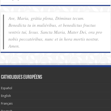
Ave, Maria, grátia plena, Dóminus tecum.
Benedícta tu in muliéribus, et benedíctus fructus
ventris tui, Iesus. Sancta Maria, Mater Dei, ora pro
nobis pec­ca­tóribus, nunc et in hora mortis nostræ.
Amen.
Catholiques européens
Español
English
Français