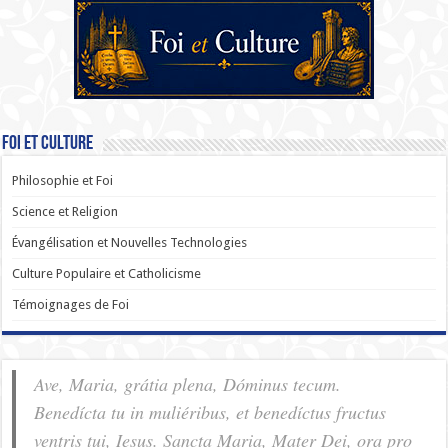
Foi et Culture
Philosophie et Foi
Science et Religion
Évangélisation et Nouvelles Technologies
Culture Populaire et Catholicisme
Témoignages de Foi
Ave, Maria, grátia plena, Dóminus tecum.
Benedícta tu in muliéribus, et benedíctus fructus
ventris tui, Iesus. Sancta Maria, Mater Dei, ora pro