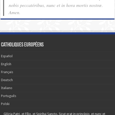
nobis pec­ca­tóribus, nunc et in hora mortis nostræ.
Amen.
Catholiques européens
Español
English
Français
Deutsch
Italiano
Português
Polski
Glória Patri, et Fílio, et Spirítui Sancto. Sicut erat in princípio, et nunc et