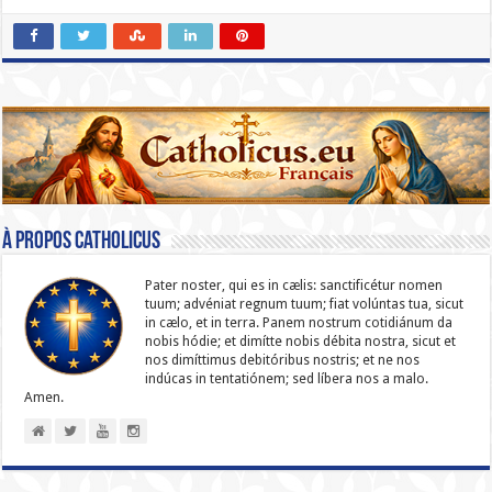
À propos catholicus
Pater noster, qui es in cælis: sanc­ti­ficétur nomen
tuum; advéniat regnum tuum; fiat volúntas tua, sicut
in cælo, et in terra. Panem nostrum cotidiánum da
nobis hódie; et dimítte nobis débita nostra, sicut et
nos dimíttimus debitóribus nostris; et ne nos
indúcas in ten­ta­tiónem; sed líbera nos a malo.
Amen.