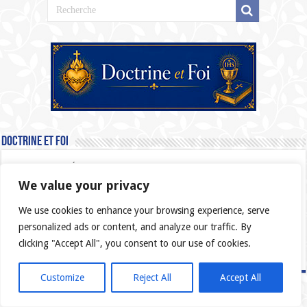
Doctrine et Foi
Catéchisme de l’Église Catholique
We value your privacy
Dogmes de la Foi
Saintes Écritures
We use cookies to enhance your browsing experience, serve
personalized ads or content, and analyze our traffic. By
Sacrements
clicking "Accept All", you consent to our use of cookies.
Les Commandements
Customize
Reject All
Accept All