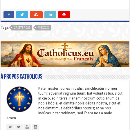
Tags
CRISTEROS
MEXICO
À propos catholicus
Pater noster, qui es in cælis: sanc­ti­ficétur nomen
tuum; advéniat regnum tuum; fiat volúntas tua, sicut
in cælo, et in terra. Panem nostrum cotidiánum da
nobis hódie; et dimítte nobis débita nostra, sicut et
nos dimíttimus debitóribus nostris; et ne nos
indúcas in ten­ta­tiónem; sed líbera nos a malo.
Amen.