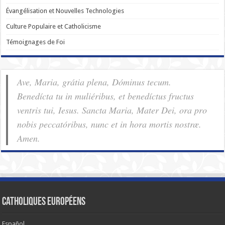
Évangélisation et Nouvelles Technologies
Culture Populaire et Catholicisme
Témoignages de Foi
Ave, Maria, grátia plena, Dóminus tecum.
Benedícta tu in muliéribus, et benedíctus fructus
ventris tui, Iesus. Sancta Maria, Mater Dei, ora pro
nobis pec­ca­tóribus, nunc et in hora mortis nostræ.
Amen.
Catholiques européens
Español