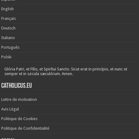
English
Français
Deutsch
Italiano
Português
Polski
Glória Patri, et Fílio, et Spirítui Sancto. Sicut erat in princípio, et nunc et
semper et in sǽcula sæculórum. Amen.
Catholicus.eu
Lettre de motivation
Avis Légal
Politique de Cookies
Politique de Confidentialité