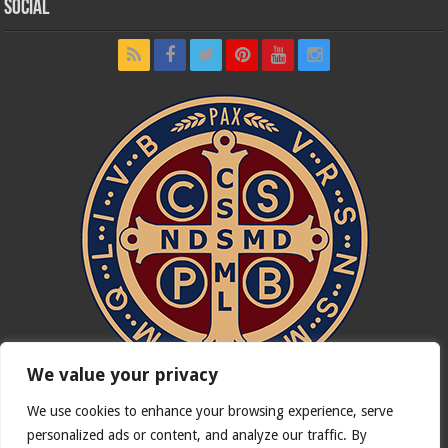
Social
We value your privacy
We use cookies to enhance your browsing experience, serve
In nómine Patris, et Fílii, et Spíritus Sancti. Amen.
personalized ads or content, and analyze our traffic. By