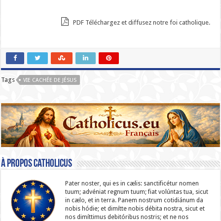
PDF Téléchargez et diffusez notre foi catholique.
Tags
VIE CACHÉE DE JÉSUS
À propos catholicus
Pater noster, qui es in cælis: sanc­ti­ficétur nomen
tuum; advéniat regnum tuum; fiat volúntas tua, sicut
in cælo, et in terra. Panem nostrum cotidiánum da
nobis hódie; et dimítte nobis débita nostra, sicut et
nos dimíttimus debitóribus nostris; et ne nos