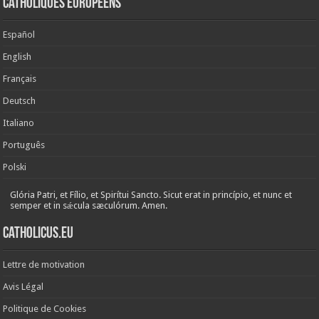
Catholiques européens
Español
English
Français
Deutsch
Italiano
Português
Polski
Glória Patri, et Fílio, et Spirítui Sancto. Sicut erat in princípio, et nunc et
semper et in sǽcula sæculórum. Amen.
Catholicus.eu
Lettre de motivation
Avis Légal
Politique de Cookies