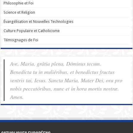
Philosophie et Foi
Science et Religion
Évangélisation et Nouvelles Technologies
Culture Populaire et Catholicisme
Témoignages de Foi
Ave, Maria, grátia plena, Dóminus tecum.
Benedícta tu in muliéribus, et benedíctus fructus
ventris tui, Iesus. Sancta Maria, Mater Dei, ora pro
nobis pec­ca­tóribus, nunc et in hora mortis nostræ.
Amen.