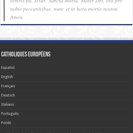
ventris tui, Iesus. Sancta Maria, Mater Dei, ora pro
nobis pec­ca­tóribus, nunc et in hora mortis nostræ.
Amen.
Catholiques européens
Español
English
Français
Deutsch
Italiano
Português
Polski