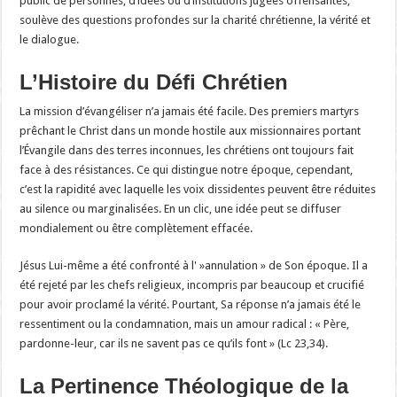
public de personnes, d’idées ou d’institutions jugées offensantes,
soulève des questions profondes sur la charité chrétienne, la vérité et
le dialogue.
L’Histoire du Défi Chrétien
La mission d’évangéliser n’a jamais été facile. Des premiers martyrs
prêchant le Christ dans un monde hostile aux missionnaires portant
l’Évangile dans des terres inconnues, les chrétiens ont toujours fait
face à des résistances. Ce qui distingue notre époque, cependant,
c’est la rapidité avec laquelle les voix dissidentes peuvent être réduites
au silence ou marginalisées. En un clic, une idée peut se diffuser
mondialement ou être complètement effacée.
Jésus Lui-même a été confronté à l' »annulation » de Son époque. Il a
été rejeté par les chefs religieux, incompris par beaucoup et crucifié
pour avoir proclamé la vérité. Pourtant, Sa réponse n’a jamais été le
ressentiment ou la condamnation, mais un amour radical : « Père,
pardonne-leur, car ils ne savent pas ce qu’ils font » (Lc 23,34).
La Pertinence Théologique de la