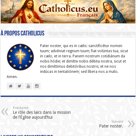
À propos catholicus
Pater noster, qui es in cælis: sanc­ti­ficétur nomen
tuum; advéniat regnum tuum; fiat volúntas tua, sicut
in cælo, et in terra. Panem nostrum cotidiánum da
nobis hódie; et dimítte nobis débita nostra, sicut et
nos dimíttimus debitóribus nostris; et ne nos
indúcas in ten­ta­tiónem; sed líbera nos a malo.
Amen.
Précédent
Le rôle des laïcs dans la mission
de l’Église aujourd’hui
Suivant
Pater noster.