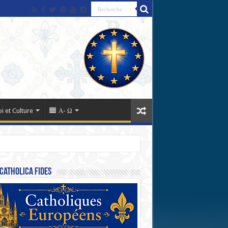
oi et Culture
Α- Ω
Catholica Fides