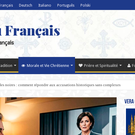
Français
Deutsch
Italiano
Português
Polski
u Français
ançais
radition
Morale et Vie Chrétienne
Prière et Spiritualité
F
ndes noires : comment répondre aux accusations historiques sans complexes
Vera 