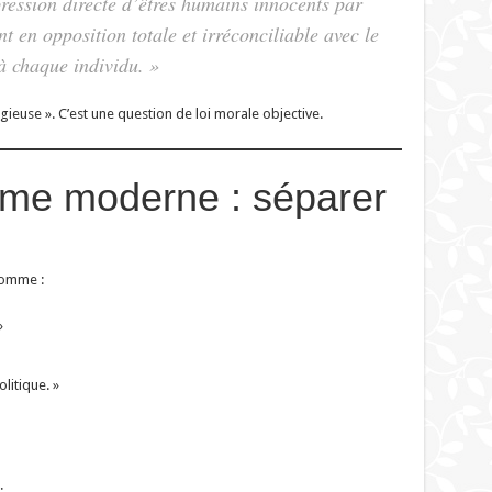
pression directe d’êtres humains innocents par
t en opposition totale et irréconciliable avec le
 à chaque individu. »
igieuse ». C’est une question de loi morale objective.
ème moderne : séparer
comme :
»
olitique. »
: