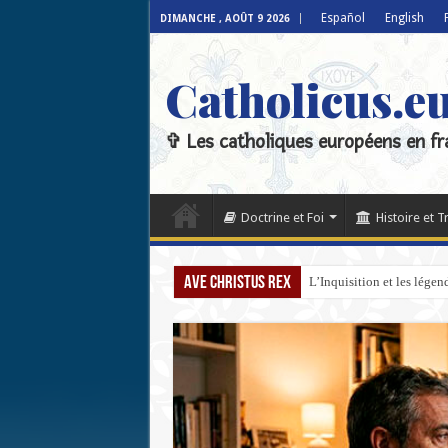
Español
English
DIMANCHE , AOÛT 9 2026
Catholicus.e
✞ Les catholiques européens en fr
Doctrine et Foi
Histoire et T
Ave Christus Rex
L’Inquisition et les lége