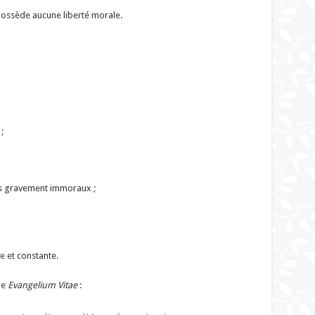
 possède aucune liberté morale.
;
s gravement immoraux ;
re et constante.
ue
Evangelium Vitae
: