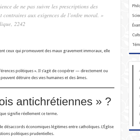
ience de ne pas suivre les prescriptions des
Phil
nt contraires aux exigences de l’ordre moral. »
Scie
lique, 2242
Évan
Cult
Tém
ment ceux qui promeuvent des maux gravement immoraux, elle
férences politiques ». Il s’agit de coopérer — directement ou
i peuvent détruire des vies humaines et des âmes.
ois antichrétiennes » ?
que signifie réellement ce terme.
de désaccords économiques légitimes entre catholiques. L’Église
ions politiques prudentielles.