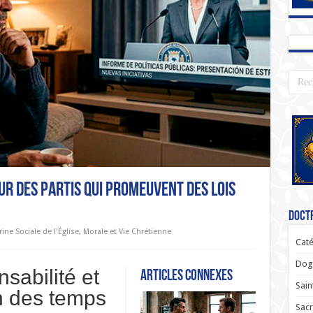
ur des partis qui promeuvent des lois
Doctr
ine Sociale de l'Église
,
Morale et Vie Chrétienne
Caté
Dogm
sabilité et
Articles connexes
Sain
en des temps
Sac