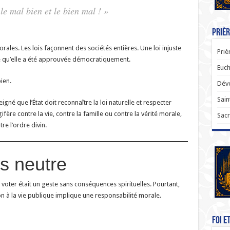
e mal bien et le bien mal ! »
Prièr
ales. Les lois façonnent des sociétés entières. Une loi injuste
Priè
e qu’elle a été approuvée démocratiquement.
Euch
ien.
Dévo
Sain
igné que l’État doit reconnaître la loi naturelle et respecter
ifère contre la vie, contre la famille ou contre la vérité morale,
Sacr
tre l’ordre divin.
as neutre
oter était un geste sans conséquences spirituelles. Pourtant,
ion à la vie publique implique une responsabilité morale.
Foi e