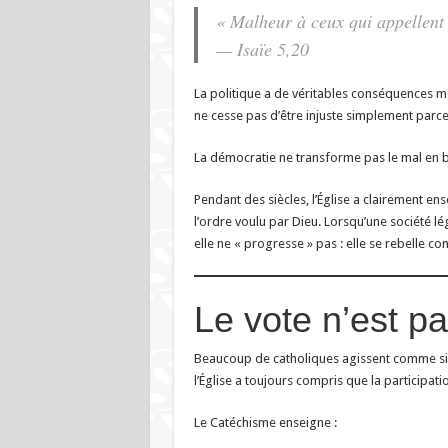
« Malheur à ceux qui appellent l
— Isaïe 5,20
La politique a de véritables conséquences mor
ne cesse pas d’être injuste simplement parc
La démocratie ne transforme pas le mal en b
Pendant des siècles, l’Église a clairement ense
l’ordre voulu par Dieu. Lorsqu’une société lég
elle ne « progresse » pas : elle se rebelle con
Le vote n’est p
Beaucoup de catholiques agissent comme si v
l’Église a toujours compris que la participat
Le Catéchisme enseigne :