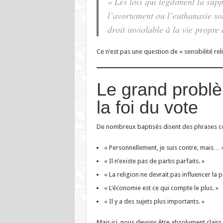
« Les lois qui légitiment la sup
l’avortement ou l’euthanasie son
droit inviolable à la vie propre
Ce n’est pas une question de « sensibilité rel
Le grand probl
la foi du vote
De nombreux baptisés disent des phrases 
« Personnellement, je suis contre, mais… 
« Il n’existe pas de partis parfaits. »
« La religion ne devrait pas influencer la p
« L’économie est ce qui compte le plus. »
« Il y a des sujets plus importants. »
Mais ici, nous devons être absolument clairs 