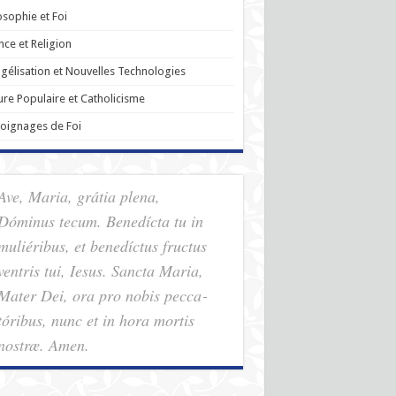
osophie et Foi
nce et Religion
gélisation et Nouvelles Technologies
ure Populaire et Catholicisme
oignages de Foi
Ave, Maria, grátia plena,
Dóminus tecum. Benedícta tu in
muliéribus, et benedíctus fructus
ventris tui, Iesus. Sancta Maria,
Mater Dei, ora pro nobis pec­ca­
tóribus, nunc et in hora mortis
nostræ. Amen.