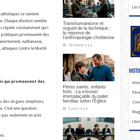
Les
atholiques se sentent
ue. Chaque élection semble
Transhumanisme et
orgueil de la technique :
us répète constamment qu’«
la réponse de
is politiques promeuvent des
l’anthropologie chrétienne
: avortement, euthanasie,
18 heures il y a
 attaques contre la liberté
Histo
tis qui promeuvent des
Hist
Pères saints, enfants
forts : La mission
Père
irremplaçable du pater
familias selon l’Église
s des slogans simplistes,
Con
e. C’est une question
2 jours il y a
Magi
st pas seulement un acte
Litu
eu.