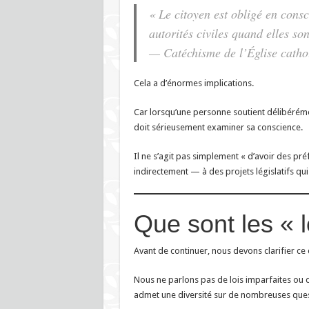
« Le citoyen est obligé en consc
autorités civiles quand elles so
— Catéchisme de l’Église catho
Cela a d’énormes implications.
Car lorsqu’une personne soutient délibéré
doit sérieusement examiner sa conscience.
Il ne s’agit pas simplement « d’avoir des pré
indirectement — à des projets législatifs qu
Que sont les « l
Avant de continuer, nous devons clarifier ce 
Nous ne parlons pas de lois imparfaites ou 
admet une diversité sur de nombreuses quest