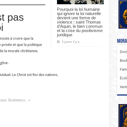
Pourquoi la loi humaine
qui ignore la loi naturelle
st pas
devient une forme de
violence : saint Thomas
i
d’Aquin, le bien commun
et la crise du positivisme
juridique
siste à croire que la
Moral
5 jours il y a
 privée et que la politique
e la morale chrétienne.
Doct
Bioé
glise.
Fami
viduel. Le Christ est Roi des nations.
Écol
Vert
u’aux hommes. »