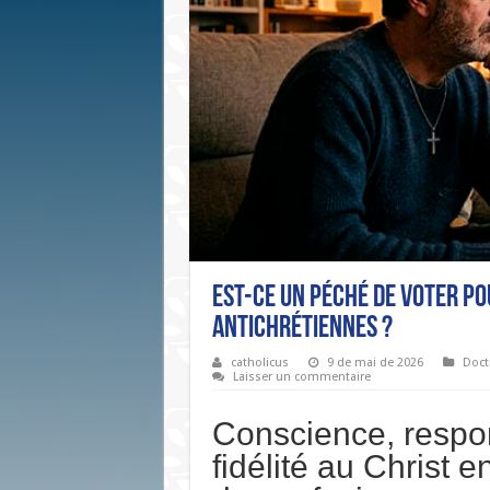
Est-ce un péché de voter po
antichrétiennes ?
catholicus
9 de mai de 2026
Doctr
Laisser un commentaire
Conscience, respon
fidélité au Christ 