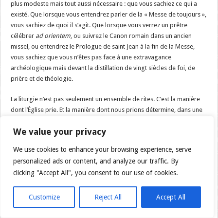
plus modeste mais tout aussi nécessaire : que vous sachiez ce qui a
existé. Que lorsque vous entendrez parler de la « Messe de toujours »,
vous sachiez de quoi il s’agit. Que lorsque vous verrez un prêtre
célébrer
ad orientem
, ou suivrez le Canon romain dans un ancien
missel, ou entendrez le Prologue de saint Jean à la fin de la Messe,
vous sachiez que vous n’êtes pas face à une extravagance
archéologique mais devant la distillation de vingt siècles de foi, de
prière et de théologie.
La liturgie n’est pas seulement un ensemble de rites. C’est la manière
dont l’Église prie. Et la manière dont nous prions détermine, dans une
large mesure, ce que nous croyons.
Lex orandi, lex credendi
: la loi de
We value your privacy
la prière est la loi de la foi. Quand on change la prière, quelque chose
dans la foi se déplace aussi.
We use cookies to enhance your browsing experience, serve
personalized ads or content, and analyze our traffic. By
La Messe traditionnelle n’est pas parfaite au sens où elle serait
clicking "Accept All", you consent to our use of cookies.
irréformable par principe. Mais elle est profonde, belle, dense de
signification, et mérite d’être connue, aimée et transmise. Non comme
un fossile de musée, mais comme un trésor vivant que l’Église garde
Customize
Reject All
Accept All
pour les générations à venir.