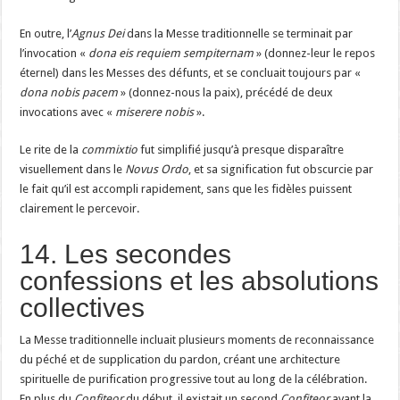
En outre, l’
Agnus Dei
dans la Messe traditionnelle se terminait par
l’invocation «
dona eis requiem sempiternam
» (donnez-leur le repos
éternel) dans les Messes des défunts, et se concluait toujours par «
dona nobis pacem
» (donnez-nous la paix), précédé de deux
invocations avec «
miserere nobis
».
Le rite de la
commixtio
fut simplifié jusqu’à presque disparaître
visuellement dans le
Novus Ordo
, et sa signification fut obscurcie par
le fait qu’il est accompli rapidement, sans que les fidèles puissent
clairement le percevoir.
14. Les secondes
confessions et les absolutions
collectives
La Messe traditionnelle incluait plusieurs moments de reconnaissance
du péché et de supplication du pardon, créant une architecture
spirituelle de purification progressive tout au long de la célébration.
En plus du
Confiteor
du début, il existait un second
Confiteor
avant la