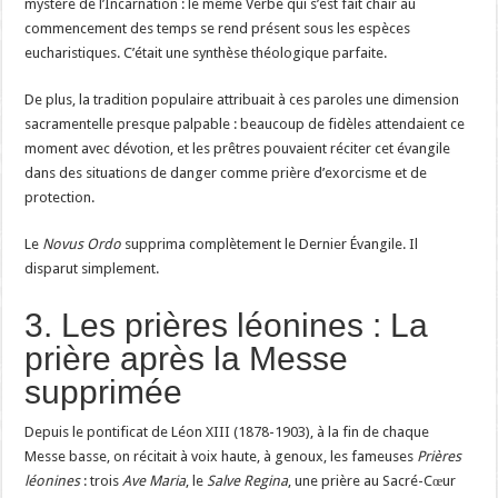
mystère de l’Incarnation : le même Verbe qui s’est fait chair au
commencement des temps se rend présent sous les espèces
eucharistiques. C’était une synthèse théologique parfaite.
De plus, la tradition populaire attribuait à ces paroles une dimension
sacramentelle presque palpable : beaucoup de fidèles attendaient ce
moment avec dévotion, et les prêtres pouvaient réciter cet évangile
dans des situations de danger comme prière d’exorcisme et de
protection.
Le
Novus Ordo
supprima complètement le Dernier Évangile. Il
disparut simplement.
3. Les prières léonines : La
prière après la Messe
supprimée
Depuis le pontificat de Léon XIII (1878-1903), à la fin de chaque
Messe basse, on récitait à voix haute, à genoux, les fameuses
Prières
léonines
: trois
Ave Maria
, le
Salve Regina
, une prière au Sacré-Cœur