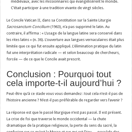
médiévaux, avec les missionnaires qui évangélisèrent le monde.
C’était participer à une tradition vivante de vingt siècles.
Le Concile Vatican II, dans sa Constitution sur la Sainte Liturgie
Sacrosanctum Concilium
(1963), n’a pas supprimé le latin. Au
contraire, il affirma : « L’usage de la langue latine sera conservé dans
les rites latins » (n. 36). L’ouverture aux langues vernaculaires était plus
limitée que ce qui fut ensuite appliqué. L’élimination pratique du latin
fut une interprétation radicale — et selon beaucoup de chercheurs,
forcée — de ce que le Concile avait prescrit.
Conclusion : Pourquoi tout
cela importe-t-il aujourd’hui ?
Peut-être qu’à ce stade vous vous demandez : tout cela n’est-il pas de
l’histoire ancienne ? N’est-il pas préférable de regarder vers l’avenir ?
La réponse est que le passé liturgique n’est pas passé. Il est présent.
La crise de foi que traverse le monde occidental — la chute
dramatique de la pratique religieuse, la perte du sens du sacré, la
confusion sur ce qu’est la Messe et sur qui est Dieu — possède des