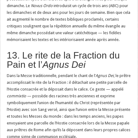
dimanche. Le
Novus Ordo
introduisit un cycle de trois ans (ABC) pour
les dimanches et de deux ans pour les jours de semaine. Bien que cela
ait augmenté le nombre de textes bibliques proclamés, certains
critiques soulignent que la répétition annuelle du même évangile au
même dimanche possédait une valeur catéchétique — les fidèles
mémorisaient les textes et les intériorisaient année après année.
13. Le rite de la Fraction du
Pain et l’
Agnus Dei
Dans la Messe traditionnelle, pendant le chant de l’
Agnus Dei
, le prêtre
accomplissait le rite de la Fraction : il détachait une petite parcelle de
l’Hostie consacrée et la déposait dans le calice. Ce geste — appelé
commixtio
— possède des racines très anciennes et exprime
symboliquement l’union de l’humanité du Christ (représentée par
l’Hostie) avec son Sang versé, ainsi que l’union entre la Messe présente
et toutes les Messes du monde : dans les temps anciens, les papes
envoyaient une parcelle de l’Hostie consacrée lors de la Messe papale
aux prêtres de Rome afin qu’ils la déposent dans leurs propres calices
comme signe de communion ecclésiale.