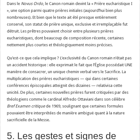
Dans le
Novus Ordo
, le Canon romain devint la « Prière eucharistique I
», une option parmi quatre prières initiales (aujourd’hui bien plus
nombreuses). Et bien que le texte ait été presque entièrement
conservé, son statut de prière unique, exclusive et irremplaçable fut
détruit. Les prêtres pouvaient choisir entre plusieurs prières
eucharistiques, dont beaucoup de composition récente, certaines
nettement plus courtes et théologiquement moins précises.
Qu’est-ce que cela implique ? L’exclusivité du Canon romain n’était pas
un accident historique : elle exprimait le fait que l’Église possédait UNE
manière de consacrer, un unique chemin verbal vers le Sacrifice. La
multiplication des prières eucharistiques — qui dans certaines
conférences épiscopales atteignit des dizaines — relativisa cette
unicité. De plus, certaines nouvelles prières furent critiquées par des
théologiens comme le cardinal Alfredo Ottaviani dans son célèbre
Bref Examen critique
de 1969, soulignant que certaines formules
pouvaient être interprétées de manière ambiguë quant à la nature
sacrificielle de la Messe.
5. Les gestes et signes de