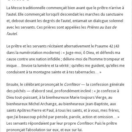
La Messe traditionnelle commençait bien avant que le prêtre n’arrive à
l’autel. Elle commençait lorsqu’il descendait les marches du sanctuaire
et, debout devant les degrés de l’autel, entamait un dialogue solennel
avec les servants. Ces prières sont appelées les
Prières au bas de
l’autel
.
Le prêtre et les servants récitaient alternativement le Psaume 42 (43
dans la numérotation moderne) : « Juge-moi, ô Dieu, et défends ma
cause contre une nation infidèle ; délivre-moi de l’homme trompeur et
inique… Envoie ta lumière et ta vérité ; qu’elles me guident, qu’elles me
conduisent à ta montagne sainte et à tes tabernacles… »
Ensuite, le célébrant prononçait le
Confiteor
— la confession générale
des péchés — d’abord seul, profondément incliné : « Je confesse à
Dieu tout-puissant, à la bienheureuse Marie toujours Vierge, au
bienheureux Michel Archange, au bienheureux Jean-Baptiste, aux
saints Apôtres Pierre et Paul, à tous les saints, et à vous, mes frères,
que j’ai beaucoup péché par pensée, parole, action et omission… »
Les servants répondaient par leur propre
Confiteor
. Puis le prêtre
prononçait l’absolution sur eux, et eux sur lui.