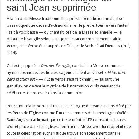
saint Jean supprimée
À la fin de la Messe traditionnelle, après la bénédiction finale, il se
passait quelque chose d’extraordinaire : le prêtre, tourné vers l’autel,
lisait à voix basse — ou chantait lors de la Messe solennelle — le
début de l’Évangile selon saint Jean : « Au commencement était le
Verbe, et le Verbe était auprès de Dieu, et le Verbe était Dieu… » (Jn 1,
1-14).
Ce texte, appelé le
Dernier Évangile
, concluait la Messe comme un
hymne cosmique. Les fidèles s’agenouillaient au verset «
Et Verbum
caro factum est
» — « Et le Verbe s’est fait chair » — faisant une
génuflexion devant le mystère de l’Incarnation qu’ils venaient de
célébrer et de recevoir dans la Communion.
Pourquoi cela importait-il tant ? Le Prologue de Jean est considéré par
les Pères de l’Église comme l’un des sommets de la théologie révélée.
Saint Augustin affirmait que ce texte méritait d’être inscrit en lettres
d’or et placé dans les églises. Terminer la Messe avec lui rappelait que
toute la célébration eucharistique trouve son fondement dans le