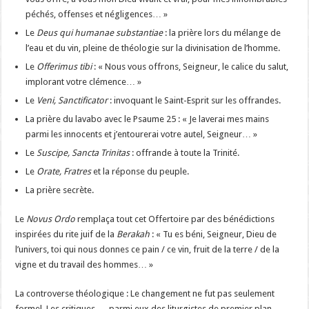
péchés, offenses et négligences… »
Le
Deus qui humanae substantiae
: la prière lors du mélange de
l’eau et du vin, pleine de théologie sur la divinisation de l’homme.
Le
Offerimus tibi
: « Nous vous offrons, Seigneur, le calice du salut,
implorant votre clémence… »
Le
Veni, Sanctificator
: invoquant le Saint-Esprit sur les offrandes.
La prière du lavabo avec le Psaume 25 : « Je laverai mes mains
parmi les innocents et j’entourerai votre autel, Seigneur… »
Le
Suscipe, Sancta Trinitas
: offrande à toute la Trinité.
Le
Orate, Fratres
et la réponse du peuple.
La prière secrète.
Le
Novus Ordo
remplaça tout cet Offertoire par des bénédictions
inspirées du rite juif de la
Berakah
: « Tu es béni, Seigneur, Dieu de
l’univers, toi qui nous donnes ce pain / ce vin, fruit de la terre / de la
vigne et du travail des hommes… »
La controverse théologique : Le changement ne fut pas seulement
formel. Les critiques — parmi eux des liturgistes de premier plan —