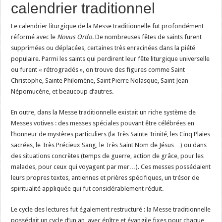
calendrier traditionnel
Le calendrier liturgique de la Messe traditionnelle fut profondément
réformé avec le
Novus Ordo
. De nombreuses fêtes de saints furent
supprimées ou déplacées, certaines très enracinées dans la piété
populaire. Parmi les saints qui perdirent leur fête liturgique universelle
ou furent « rétrogradés », on trouve des figures comme Saint
Christophe, Sainte Philomène, Saint Pierre Nolasque, Saint Jean
Népomucène, et beaucoup d’autres.
En outre, dans la Messe traditionnelle existait un riche système de
Messes votives : des messes spéciales pouvant être célébrées en
l’honneur de mystères particuliers (la Très Sainte Trinité, les Cinq Plaies
sacrées, le Très Précieux Sang, le Très Saint Nom de Jésus…) ou dans
des situations concrètes (temps de guerre, action de grâce, pour les
malades, pour ceux qui voyagent par mer…). Ces messes possédaient
leurs propres textes, antiennes et prières spécifiques, un trésor de
spiritualité appliquée qui fut considérablement réduit.
Le cycle des lectures fut également restructuré : la Messe traditionnelle
possédait un cycle d’un an, avec épître et évangile fixes pour chaque