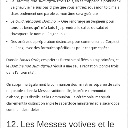
Le
Domine, non sum dignus
trois fois, en se frappant la poitrine : «
Seigneur, je ne suis pas digne que vous entriez sous mon toit, mais
dites seulement une parole et mon âme sera guérie. »
Le
Quid retribuam Domino
: « Que rendrai-je au Seigneur pour
tous les biens qu’il m’a faits ? Je prendrai le calice du salut et
j’invoquerai le nom du Seigneur. »
Des prières de préparation distinctes pour communier au Corps et
au Sang, avec des formules spécifiques pour chaque espèce.
Dans le
Novus Ordo
, ces prières furent simplifiées ou supprimées, et
le
Domine non sum dignus
réduit à une seule récitation (contre trois
dans l’ancien rite).
On supprima également la communion des ministres séparée de celle
du peuple : dans la Messe traditionnelle, le prêtre communiait
d’abord, puis distribuait la Communion. Le cérémonial marquait
clairement la distinction entre le sacerdoce ministériel et le sacerdoce
commun des fidèles.
12. Les Messes votives et le