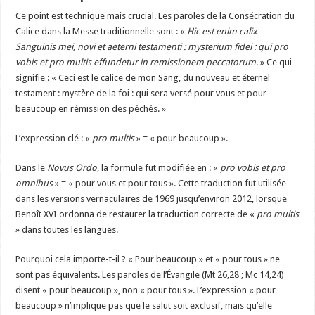
Ce point est technique mais crucial. Les paroles de la Consécration du
Calice dans la Messe traditionnelle sont : «
Hic est enim calix
Sanguinis mei, novi et aeterni testamenti : mysterium fidei : qui pro
vobis et pro multis effundetur in remissionem peccatorum.
» Ce qui
signifie : « Ceci est le calice de mon Sang, du nouveau et éternel
testament : mystère de la foi : qui sera versé pour vous et pour
beaucoup en rémission des péchés. »
L’expression clé : «
pro multis
» = « pour beaucoup ».
Dans le
Novus Ordo
, la formule fut modifiée en : «
pro vobis et pro
omnibus
» = « pour vous et pour tous ». Cette traduction fut utilisée
dans les versions vernaculaires de 1969 jusqu’environ 2012, lorsque
Benoît XVI ordonna de restaurer la traduction correcte de «
pro multis
» dans toutes les langues.
Pourquoi cela importe-t-il ? « Pour beaucoup » et « pour tous » ne
sont pas équivalents. Les paroles de l’Évangile (Mt 26,28 ; Mc 14,24)
disent « pour beaucoup », non « pour tous ». L’expression « pour
beaucoup » n’implique pas que le salut soit exclusif, mais qu’elle