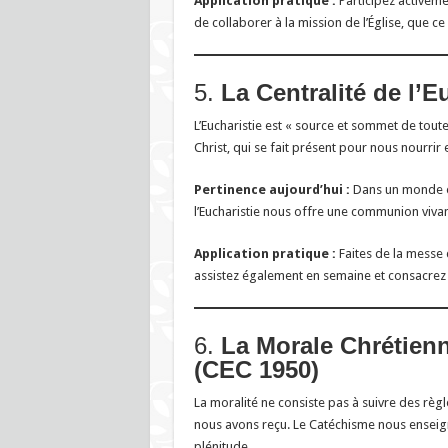
Application pratique :
Participez activem
de collaborer à la mission de l’Église, que ce 
5.
La Centralité de l’E
L’Eucharistie est « source et sommet de toute 
Christ, qui se fait présent pour nous nourrir
Pertinence aujourd’hui :
Dans un monde o
l’Eucharistie nous offre une communion vivan
Application pratique :
Faites de la messe d
assistez également en semaine et consacrez 
6.
La Morale Chrétien
(CEC 1950)
La moralité ne consiste pas à suivre des rè
nous avons reçu. Le Catéchisme nous enseig
plénitude.