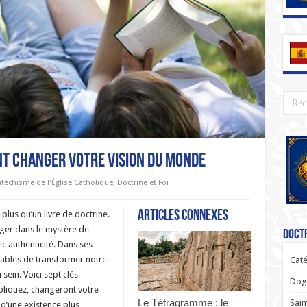
nt Changer Votre Vision du Monde
téchisme de l'Église Catholique
,
Doctrine et Foi
Articles connexes
plus qu’un livre de doctrine.
onger dans le mystère de
Doctr
ec authenticité. Dans ses
ables de transformer notre
Caté
sein. Voici sept clés
Dogm
ppliquez, changeront votre
Le Tétragramme : le
Sain
 d’une existence plus