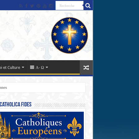
oi et Culture
Α- Ω
nnes
Catholica Fides