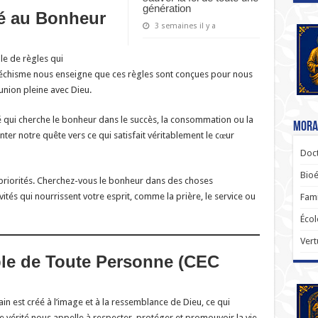
génération
é au Bonheur
3 semaines il y a
e de règles qui
atéchisme nous enseigne que ces règles sont conçues pour nous
union pleine avec Dieu.
 qui cherche le bonheur dans le succès, la consommation ou la
Moral
nter notre quête vers ce qui satisfait véritablement le cœur
Doct
Bioé
priorités. Cherchez-vous le bonheur dans des choses
ités qui nourrissent votre esprit, comme la prière, le service ou
Fami
Écol
Vert
ble de Toute Personne (CEC
 est créé à l’image et à la ressemblance de Dieu, ce qui
te vérité nous appelle à respecter, protéger et promouvoir la vie