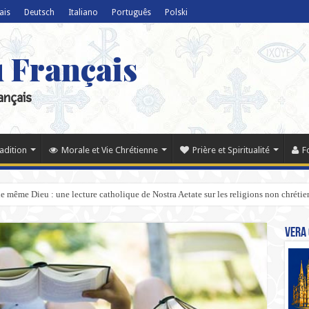
ais
Deutsch
Italiano
Português
Polski
u Français
ançais
radition
Morale et Vie Chrétienne
Prière et Spiritualité
F
e même Dieu : une lecture catholique de Nostra Aetate sur les religions non chrétie
Vera 