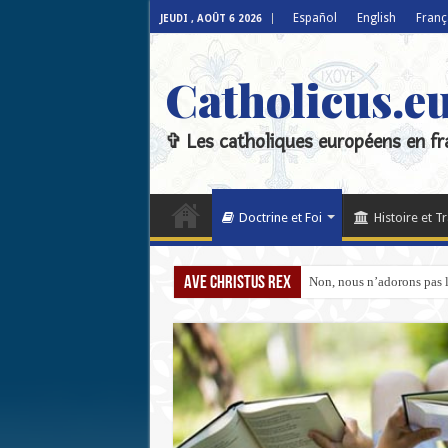
Español
English
Franç
JEUDI , AOÛT 6 2026
Catholicus.e
✞ Les catholiques européens en fr
Doctrine et Foi
Histoire et T
Ave Christus Rex
Non, nous n’adorons pas l