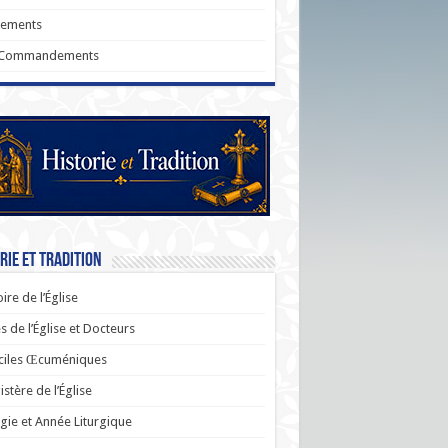
rements
 Commandements
rie et Tradition
oire de l’Église
s de l’Église et Docteurs
ciles Œcuméniques
stère de l’Église
rgie et Année Liturgique