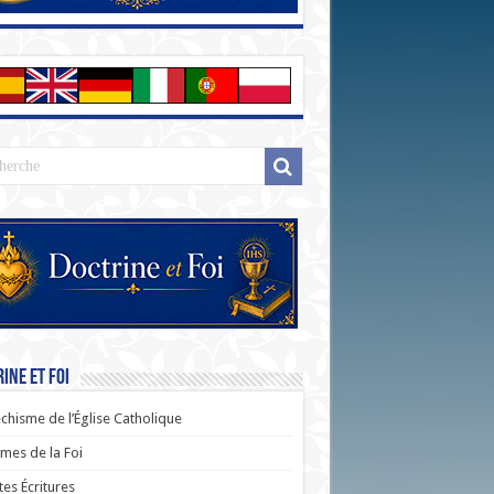
ine et Foi
chisme de l’Église Catholique
es de la Foi
tes Écritures