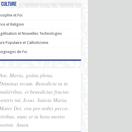
t Culture
osophie et Foi
nce et Religion
gélisation et Nouvelles Technologies
ure Populaire et Catholicisme
oignages de Foi
Ave, Maria, grátia plena,
Dóminus tecum. Benedícta tu in
muliéribus, et benedíctus fructus
ventris tui, Iesus. Sancta Maria,
Mater Dei, ora pro nobis pec­ca­
tóribus, nunc et in hora mortis
nostræ. Amen.