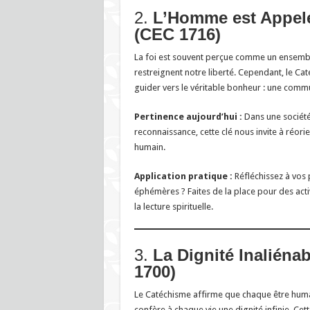
2.
L’Homme est Appel
(CEC 1716)
La foi est souvent perçue comme un ensembl
restreignent notre liberté. Cependant, le C
guider vers le véritable bonheur : une comm
Pertinence aujourd’hui :
Dans une société
reconnaissance, cette clé nous invite à réorie
humain.
Application pratique :
Réfléchissez à vos 
éphémères ? Faites de la place pour des activ
la lecture spirituelle.
3.
La Dignité Inaliéna
1700)
Le Catéchisme affirme que chaque être humain
confère à chaque vie une dignité infinie. Cet