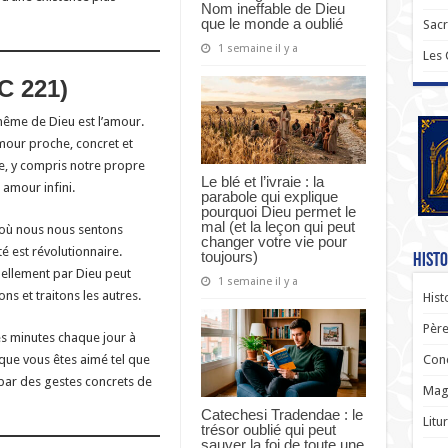
Nom ineffable de Dieu
que le monde a oublié
Sac
1 semaine il y a
Les
C 221)
même de Dieu est l’amour.
mour proche, concret et
te, y compris notre propre
Le blé et l’ivraie : la
 amour infini.
parabole qui explique
pourquoi Dieu permet le
mal (et la leçon qui peut
ù nous nous sentons
changer votre vie pour
é est révolutionnaire.
toujours)
Histo
ellement par Dieu peut
1 semaine il y a
s et traitons les autres.
Hist
Père
 minutes chaque jour à
 que vous êtes aimé tel que
Con
par des gestes concrets de
Magi
Catechesi Tradendae : le
Litu
trésor oublié qui peut
sauver la foi de toute une