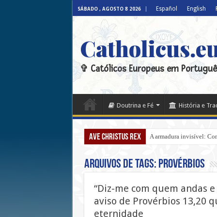
Español
English
SÁBADO , AGOSTO 8 2026
Catholicus.e
✞ Católicos Europeus em Portuguê
Doutrina e Fé
História e Tr
Ave Christus Rex
A armadura invisível: Com
Arquivos de tags:
Provérbios
“Diz-me com quem andas e d
aviso de Provérbios 13,20 
eternidade