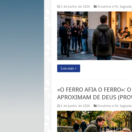
2 de Junho de 2026
Doutrina e Fé
,
Sagrada
Leia mais »
«O FERRO AFIA O FERRO»: 
APROXIMAM DE DEUS (PROV
2 de Junho de 2026
Doutrina e Fé
,
Sagrada