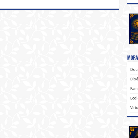
Moral
Dout
Bio
Famí
Ecol
Virt