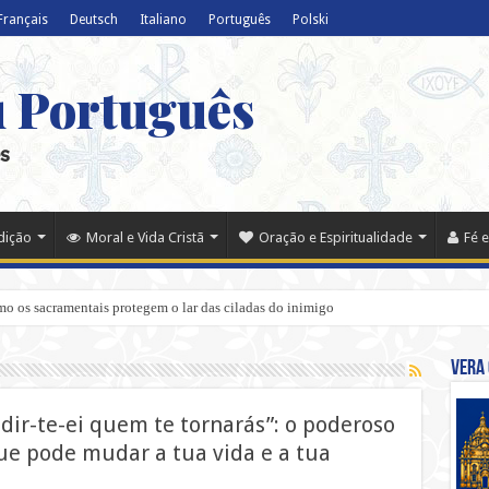
Français
Deutsch
Italiano
Português
Polski
u Português
s
adição
Moral e Vida Cristã
Oração e Espiritualidade
Fé e
o os sacramentais protegem o lar das ciladas do inimigo
Vera 
ir-te-ei quem te tornarás”: o poderoso
que pode mudar a tua vida e a tua