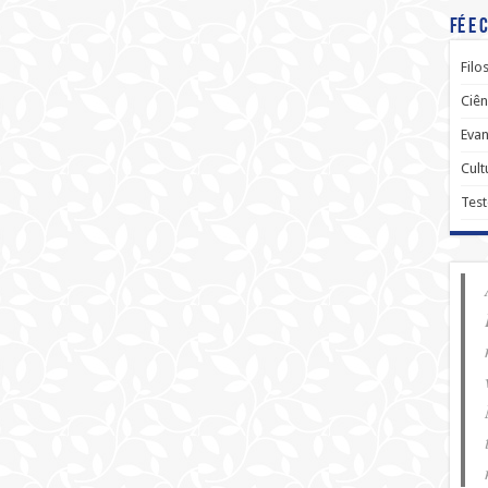
Fé e 
Filo
Ciên
Evan
Cult
Tes