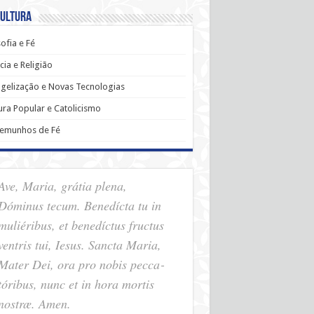
Cultura
sofia e Fé
cia e Religião
gelização e Novas Tecnologias
ura Popular e Catolicismo
temunhos de Fé
Ave, Maria, grátia plena,
Dóminus tecum. Benedícta tu in
muliéribus, et benedíctus fructus
ventris tui, Iesus. Sancta Maria,
Mater Dei, ora pro nobis pec­ca­
tóribus, nunc et in hora mortis
nostræ. Amen.