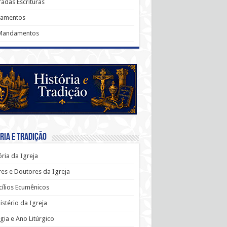
adas Escrituras
ramentos
Mandamentos
ria e Tradição
ória da Igreja
es e Doutores da Igreja
ílios Ecumênicos
stério da Igreja
rgia e Ano Litúrgico