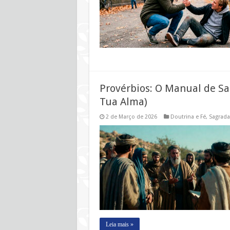
Provérbios: O Manual de Sa
Tua Alma)
2 de Março de 2026
Doutrina e Fé
,
Sagrada
Leia mais »