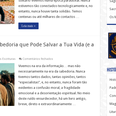
solitário Vivemos numa época paradoxal. Nunca
PODER
Sagr
DAS
estivemos tão conectados tecnologicamente e, no
AMIZADES
Sac
QUE
entanto, nunca houve tanta solidão. Temos
NOS
centenas ou até milhares de contactos …
Os 
APROXIMAM
DE
DEUS
Leia mais »
(PROVÉRBIOS
27:17)
bedoria que Pode Salvar a Tua Vida (e a
em
s Escrituras
Comentários fechados
Provérbios:
O
Vivemos na era da informação… mas não
Manual
Histó
necessariamente na era da sabedoria. Nunca
de
Sabedoria
tivemos tantos dados, tantas opiniões, tantos
que
Hist
“especialistas”, e, no entanto, nunca foram tão
Pode
Salvar
evidentes a confusão moral, a fragilidade
Padr
a
Tua
emocional e a desorientação espiritual. No meio
Conc
Vida
deste ruído ensurdecedor, há um livro antigo,
(e
a
Magi
breve, direto e extraordinariamente …
Tua
Alma)
Litu