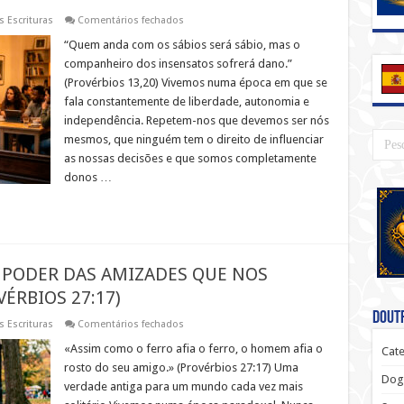
em
s Escrituras
Comentários fechados
“Diz-
me
“Quem anda com os sábios será sábio, mas o
com
companheiro dos insensatos sofrerá dano.”
quem
andas
(Provérbios 13,20) Vivemos numa época em que se
e
fala constantemente de liberdade, autonomia e
dir-
te-
independência. Repetem-nos que devemos ser nós
ei
quem
mesmos, que ninguém tem o direito de influenciar
te
as nossas decisões e que somos completamente
tornarás”:
o
donos …
poderoso
aviso
de
Provérbios
13,20
que
pode
mudar
O PODER DAS AMIZADES QUE NOS
a
tua
ÉRBIOS 27:17)
vida
e
Doutr
em
s Escrituras
Comentários fechados
a
«O
tua
FERRO
«Assim como o ferro afia o ferro, o homem afia o
eternidade
Cate
AFIA
rosto do seu amigo.» (Provérbios 27:17) Uma
O
Dog
FERRO»:
verdade antiga para um mundo cada vez mais
O