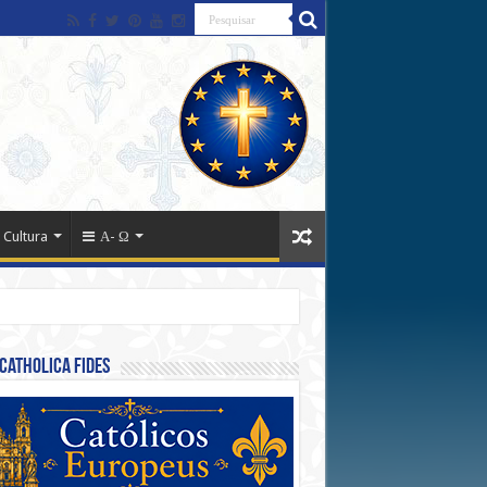
 Cultura
Α- Ω
Catholica Fides