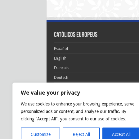
Católicos Europeus
Español
English
Français
Deutsch
Italiano
We value your privacy
Português
We use cookies to enhance your browsing experience, serve
Polski
personalized ads or content, and analyze our traffic. By
Glória Patri, et Fílio, et Spirítui Sancto. Sicut era
clicking "Accept All", you consent to our use of cookies.
princípio, et nunc et semper et in sǽcula
sæculórum. Amen.
Customize
Reject All
Accept All