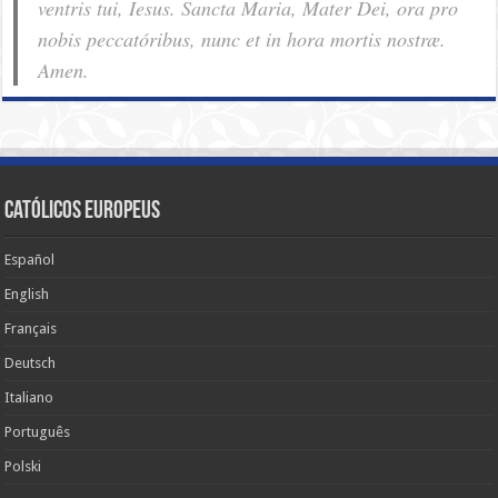
ventris tui, Iesus. Sancta Maria, Mater Dei, ora pro
nobis pec­ca­tóribus, nunc et in hora mortis nostræ.
Amen.
Católicos Europeus
Español
English
Français
Deutsch
Italiano
Português
Polski