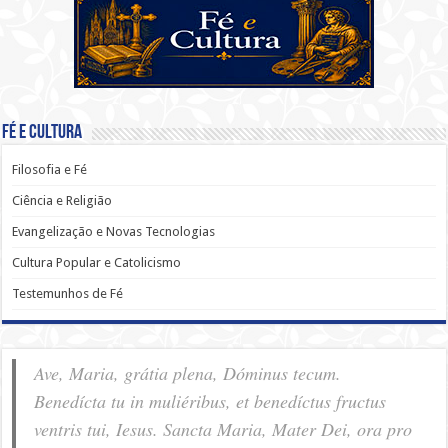
Fé e Cultura
Filosofia e Fé
Ciência e Religião
Evangelização e Novas Tecnologias
Cultura Popular e Catolicismo
Testemunhos de Fé
Ave, Maria, grátia plena, Dóminus tecum.
Benedícta tu in muliéribus, et benedíctus fructus
ventris tui, Iesus. Sancta Maria, Mater Dei, ora pro