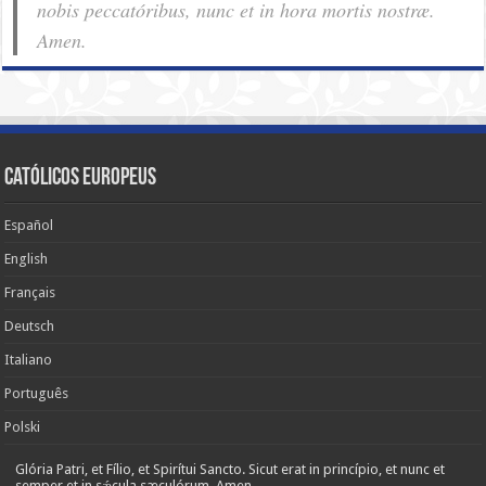
nobis pec­ca­tóribus, nunc et in hora mortis nostræ.
Amen.
Católicos Europeus
Español
English
Français
Deutsch
Italiano
Português
Polski
Glória Patri, et Fílio, et Spirítui Sancto. Sicut erat in princípio, et nunc et
semper et in sǽcula sæculórum. Amen.