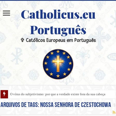
Catholicus.eu
Português
✞ Católicos Europeus em Português
O vírus do subjetivismo: por que a verdade existe fora da sua cabeça
A armadura invisível: Como os sacramentais protegem o lar das ciladas do 
Arquivos de tags:
Nossa Senhora de Czestochowa