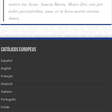
ventris tui, Iesus. Sancta Maria, Mater Dei, ora pro
nobis pec­ca­tóribus, nunc et in hora mortis nostræ.
Amen.
Católicos Europeus
Español
English
Français
Deutsch
Italiano
Português
Polski