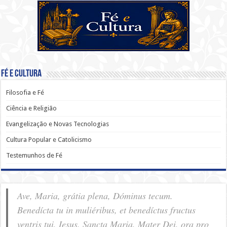
Fé e Cultura
Filosofia e Fé
Ciência e Religião
Evangelização e Novas Tecnologias
Cultura Popular e Catolicismo
Testemunhos de Fé
Ave, Maria, grátia plena, Dóminus tecum.
Benedícta tu in muliéribus, et benedíctus fructus
ventris tui, Iesus. Sancta Maria, Mater Dei, ora pro