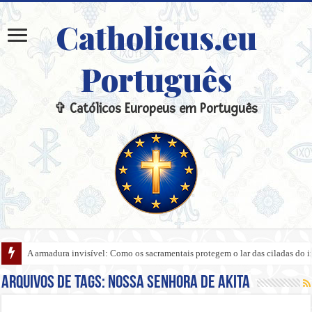
Catholicus.eu
Português
✞ Católicos Europeus em Português
A armadura invisível: Como os sacramentais protegem o lar das ciladas do 
Arquivos de tags:
Nossa Senhora de Akita