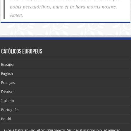
nobis pec­ca­tóribus, nunc et in hora mortis nostræ.
Amen.
Católicos Europeus
Español
English
Français
Deutsch
Italiano
Português
Polski
Glória Patri, et Fílio, et Spirítui Sancto. Sicut erat in princípio, et nunc et