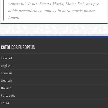
ventris tui, Iesus. Sancta Maria, Mater Dei, ora pro
nobis pec­ca­tóribus, nunc et in hora mortis nostræ.
Amen.
Católicos Europeus
Español
English
Français
Deutsch
Italiano
Português
Polski