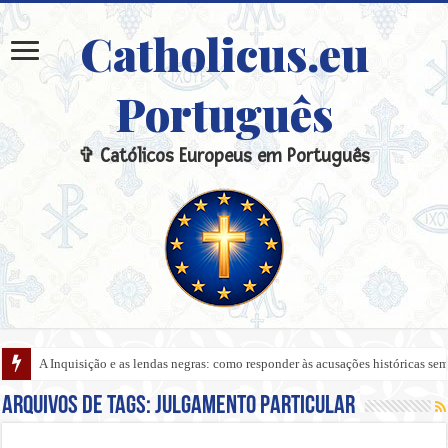
Catholicus.eu
Português
✞ Católicos Europeus em Português
A Inquisição e as lendas negras: como responder às acusações históricas s
Arquivos de tags:
Julgamento Particular