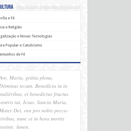
Cultura
sofia e Fé
cia e Religião
gelização e Novas Tecnologias
ura Popular e Catolicismo
temunhos de Fé
Ave, Maria, grátia plena,
Dóminus tecum. Benedícta tu in
muliéribus, et benedíctus fructus
ventris tui, Iesus. Sancta Maria,
Mater Dei, ora pro nobis pec­ca­
tóribus, nunc et in hora mortis
nostræ. Amen.