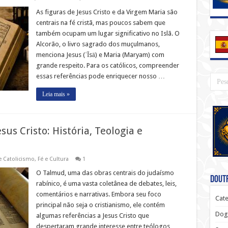
As figuras de Jesus Cristo e da Virgem Maria são
centrais na fé cristã, mas poucos sabem que
também ocupam um lugar significativo no Islã. O
Alcorão, o livro sagrado dos muçulmanos,
menciona Jesus (ʿĪsā) e Maria (Maryam) com
grande respeito. Para os católicos, compreender
essas referências pode enriquecer nosso …
Leia mais »
us Cristo: História, Teologia e
e Catolicismo
,
Fé e Cultura
1
O Talmud, uma das obras centrais do judaísmo
Doutr
rabínico, é uma vasta coletânea de debates, leis,
comentários e narrativas. Embora seu foco
Cate
principal não seja o cristianismo, ele contém
Dog
algumas referências a Jesus Cristo que
despertaram grande interesse entre teólogos,