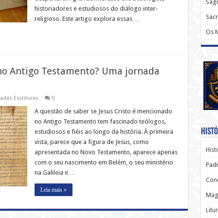
Sagr
historiadores e estudiosos do diálogo inter-
Sac
religioso. Este artigo explora essas …
Os 
 no Antigo Testamento? Uma jornada
adas Escrituras
0
A questão de saber se Jesus Cristo é mencionado
no Antigo Testamento tem fascinado teólogos,
Histó
estudiosos e fiéis ao longo da história. À primeira
vista, parece que a figura de Jesus, como
Hist
apresentada no Novo Testamento, aparece apenas
com o seu nascimento em Belém, o seu ministério
Padr
na Galileia e …
Conc
Leia mais »
Magi
Litu