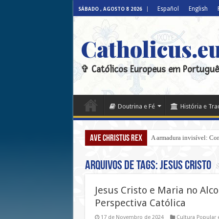
Español
English
SÁBADO , AGOSTO 8 2026
Catholicus.e
✞ Católicos Europeus em Portuguê
Doutrina e Fé
História e Tr
Ave Christus Rex
A armadura invisível: Com
Arquivos de tags:
Jesus Cristo
Jesus Cristo e Maria no Alc
Perspectiva Católica
17 de Novembro de 2024
Cultura Popular 