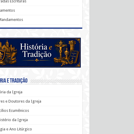
adas Escrituras
ramentos
Mandamentos
ria e Tradição
ória da Igreja
es e Doutores da Igreja
ílios Ecumênicos
stério da Igreja
rgia e Ano Litúrgico