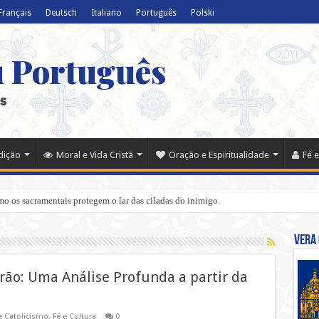
Français
Deutsch
Italiano
Português
Polski
u Português
s
adição
Moral e Vida Cristã
Oração e Espiritualidade
Fé e
o os sacramentais protegem o lar das ciladas do inimigo
Vera 
orão: Uma Análise Profunda a partir da
e Catolicismo
,
Fé e Cultura
0