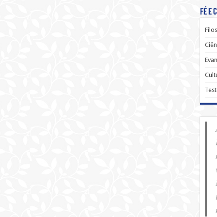
Fé e 
Filo
Ciên
Evan
Cult
Tes