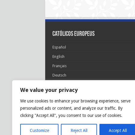
Católicos Europeus
Español
English
Français
Deutsch
Italiano
We value your privacy
Português
We use cookies to enhance your browsing experience, serve
Polski
personalized ads or content, and analyze our traffic. By
Glória Patri, et Fílio, et Spirítui Sancto. Sicut era
clicking "Accept All", you consent to our use of cookies.
princípio, et nunc et semper et in sǽcula
sæculórum. Amen.
Customize
Reject All
Accept All