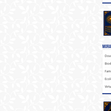
Moral
Dout
Bio
Famí
Ecol
Virt