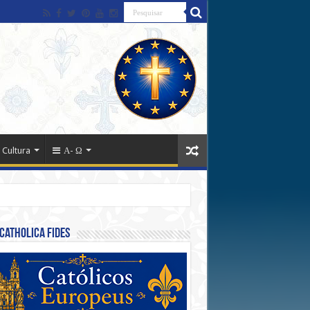
 Cultura
Α- Ω
Catholica Fides