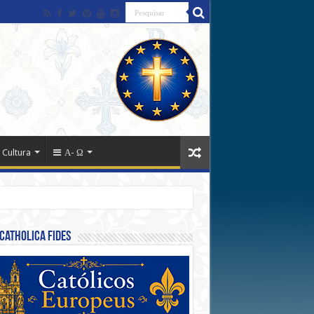
 Cultura
Α- Ω
Catholica Fides