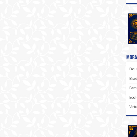
Moral
Dout
Bio
Famí
Ecol
Virt