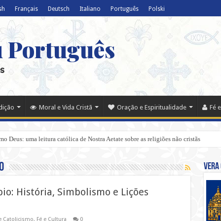
sh
Français
Deutsch
Italiano
Português
Polski
u Português
s
adição
Moral e Vida Cristã
Oração e Espiritualidade
Fé e
 Deus: uma leitura católica de Nostra Aetate sobre as religiões não cristãs
o
Vera 
io: História, Simbolismo e Lições
e Catolicismo
,
Fé e Cultura
0