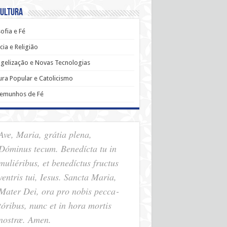
Cultura
sofia e Fé
cia e Religião
gelização e Novas Tecnologias
ura Popular e Catolicismo
temunhos de Fé
Ave, Maria, grátia plena,
Dóminus tecum. Benedícta tu in
muliéribus, et benedíctus fructus
ventris tui, Iesus. Sancta Maria,
Mater Dei, ora pro nobis pec­ca­
tóribus, nunc et in hora mortis
nostræ. Amen.