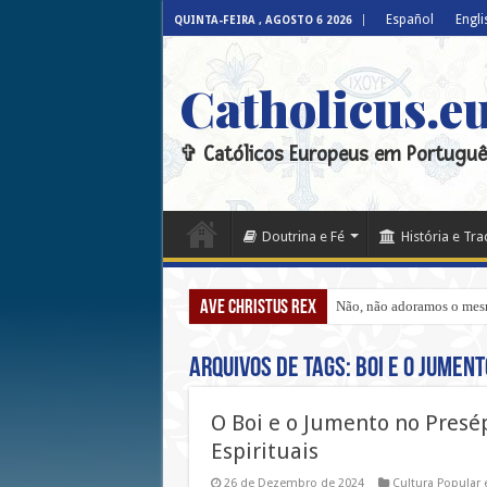
Español
Engli
QUINTA-FEIRA , AGOSTO 6 2026
Catholicus.e
✞ Católicos Europeus em Portuguê
Doutrina e Fé
História e Tr
Ave Christus Rex
Não, não adoramos o mesmo
Arquivos de tags:
Boi e o Jument
O Boi e o Jumento no Presép
Espirituais
26 de Dezembro de 2024
Cultura Popular 