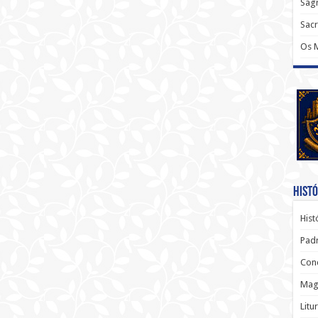
Sagr
Sac
Os 
Histó
Hist
Padr
Conc
Magi
Litu