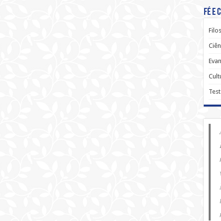
Fé e 
Filo
Ciên
Evan
Cult
Tes