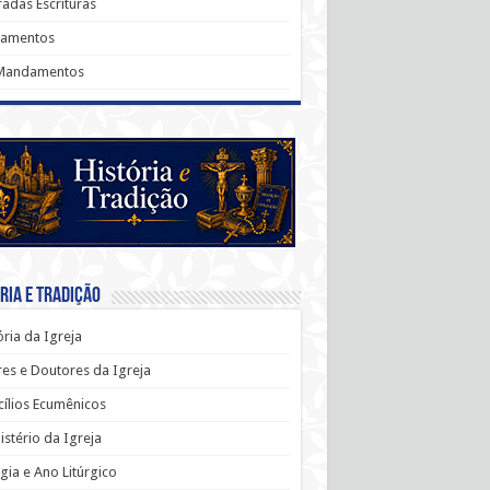
adas Escrituras
ramentos
Mandamentos
ria e Tradição
ória da Igreja
es e Doutores da Igreja
ílios Ecumênicos
stério da Igreja
rgia e Ano Litúrgico