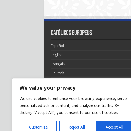
Católicos Europeus
Español
English
Français
Deutsch
Italiano
We value your privacy
Português
We use cookies to enhance your browsing experience, serve
Polski
personalized ads or content, and analyze our traffic. By
Glória Patri, et Fílio, et Spirítui Sancto. Sicut era
clicking "Accept All", you consent to our use of cookies.
princípio, et nunc et semper et in sǽcula
sæculórum. Amen.
Customize
Reject All
Accept All