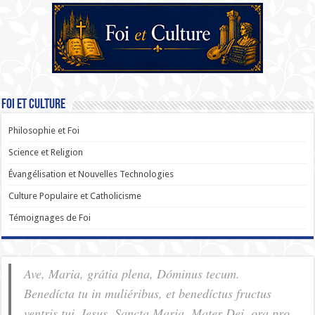
Foi et Culture
Philosophie et Foi
Science et Religion
Évangélisation et Nouvelles Technologies
Culture Populaire et Catholicisme
Témoignages de Foi
Ave, Maria, grátia plena, Dóminus tecum.
Benedícta tu in muliéribus, et benedíctus fructus
ventris tui, Iesus. Sancta Maria, Mater Dei, ora pro