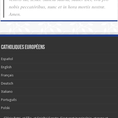
nobis pec­ca­tóribus, nunc et in hora mortis nostræ.
Amen.
Catholiques européens
Español
English
Français
Deutsch
Italiano
Português
Polski