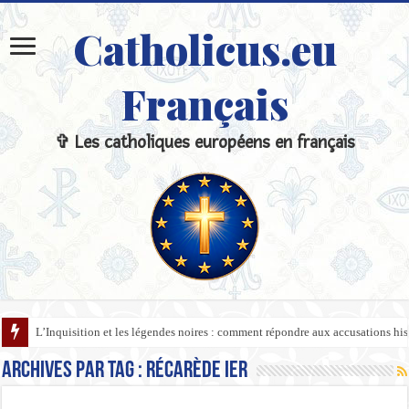
Catholicus.eu
Français
✞ Les catholiques européens en français
L’Inquisition et les légendes noires : comment répondre aux accusations hi
Archives par tag :
Récarède Ier