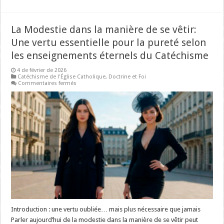
La Modestie dans la manière de se vêtir:
Une vertu essentielle pour la pureté selon
les enseignements éternels du Catéchisme
4 de février de 2026
Catéchisme de l'Église Catholique
,
Doctrine et Foi
sur
Commentaires fermés
La
Modestie
dans
la
manière
de
se
vêtir:
Une
vertu
essentielle
pour
la
pureté
selon
les
enseignements
éternels
du
Introduction : une vertu oubliée… mais plus nécessaire que jamais
Catéchisme
Parler aujourd’hui de la modestie dans la manière de se vêtir peut