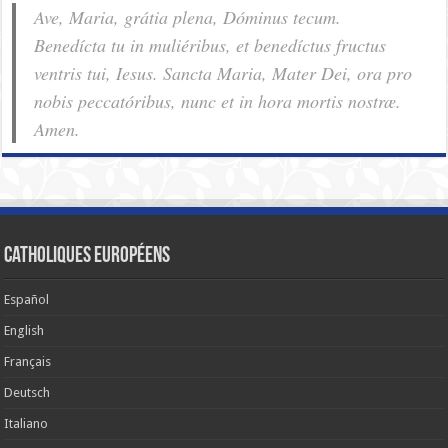
Ave, Maria, grátia plena, Dóminus tecum.
Benedícta tu in muliéribus, et benedíctus fructus
ventris tui, Iesus. Sancta Maria, Mater Dei, ora pro
nobis pec­ca­tóribus, nunc et in hora mortis nostræ.
Amen.
Catholiques européens
Español
English
Français
Deutsch
Italiano