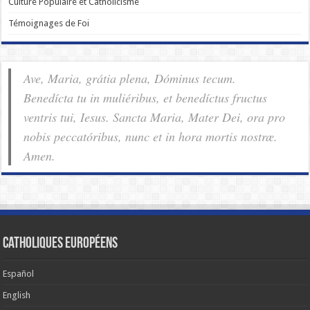
Culture Populaire et Catholicisme
Témoignages de Foi
Ave, Maria, grátia plena, Dóminus tecum.
Benedícta tu in muliéribus, et benedíctus fructus
ventris tui, Iesus. Sancta Maria, Mater Dei, ora pro
nobis pec­ca­tóribus, nunc et in hora mortis nostræ.
Amen.
Catholiques européens
Español
English