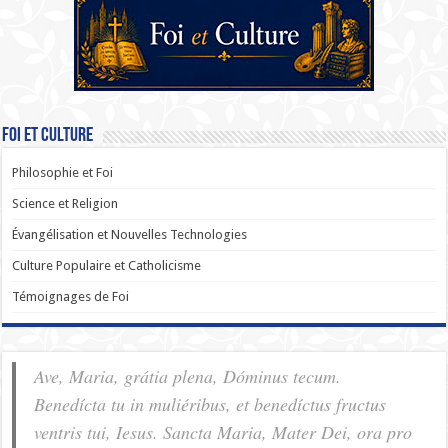
Foi et Culture
Philosophie et Foi
Science et Religion
Évangélisation et Nouvelles Technologies
Culture Populaire et Catholicisme
Témoignages de Foi
Ave, Maria, grátia plena, Dóminus tecum.
Benedícta tu in muliéribus, et benedíctus fructus
ventris tui, Iesus. Sancta Maria, Mater Dei, ora pro