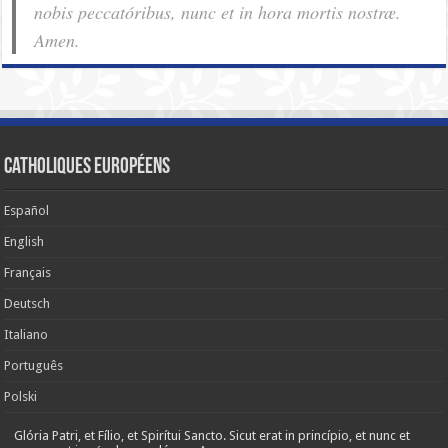
nobis pec­ca­tóribus, nunc et in hora mortis nostræ.
Amen.
Catholiques européens
Español
English
Français
Deutsch
Italiano
Português
Polski
Glória Patri, et Fílio, et Spirítui Sancto. Sicut erat in princípio, et nunc et