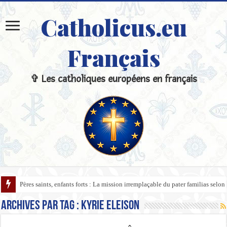
Catholicus.eu
Français
✞ Les catholiques européens en français
Pères saints, enfants forts : La mission irremplaçable du pater familias selon 
Archives par tag :
Kyrie Eleison