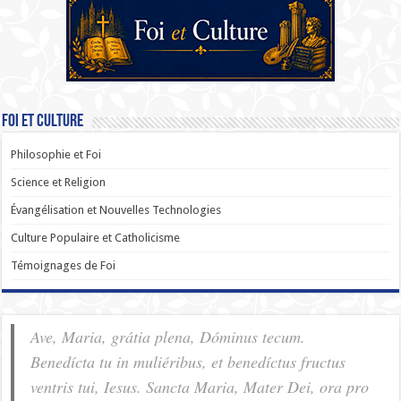
Foi et Culture
Philosophie et Foi
Science et Religion
Évangélisation et Nouvelles Technologies
Culture Populaire et Catholicisme
Témoignages de Foi
Ave, Maria, grátia plena, Dóminus tecum.
Benedícta tu in muliéribus, et benedíctus fructus
ventris tui, Iesus. Sancta Maria, Mater Dei, ora pro