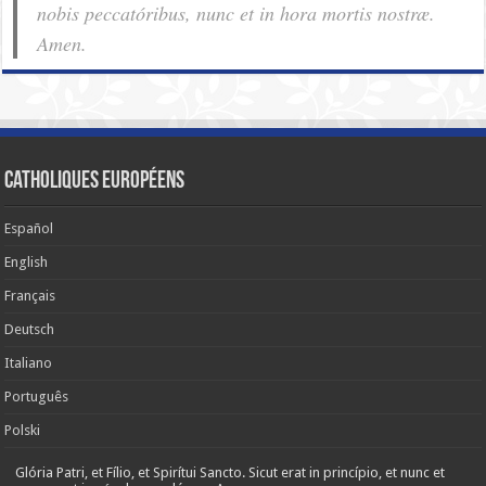
nobis pec­ca­tóribus, nunc et in hora mortis nostræ.
Amen.
Catholiques européens
Español
English
Français
Deutsch
Italiano
Português
Polski
Glória Patri, et Fílio, et Spirítui Sancto. Sicut erat in princípio, et nunc et