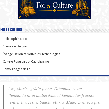
Foi et Culture
Philosophie et Foi
Science et Religion
Évangélisation et Nouvelles Technologies
Culture Populaire et Catholicisme
Témoignages de Foi
Ave, Maria, grátia plena, Dóminus tecum.
Benedícta tu in muliéribus, et benedíctus fructus
ventris tui, Iesus. Sancta Maria, Mater Dei, ora pro
nobis pec­ca­tóribus, nunc et in hora mortis nostræ.