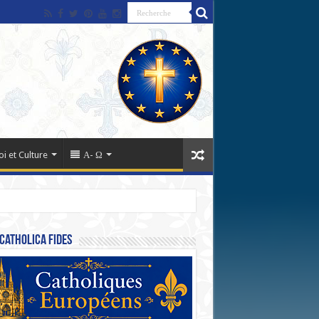
oi et Culture
Α- Ω
Catholica Fides