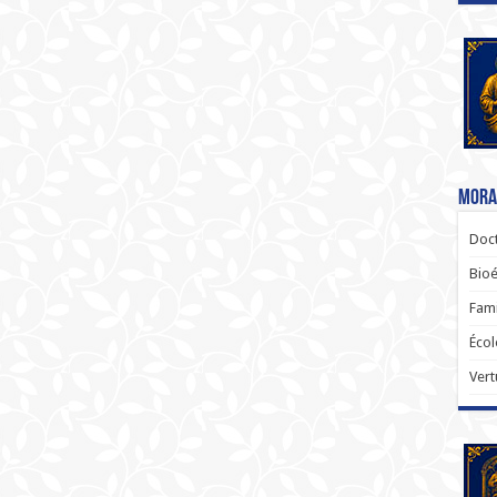
Moral
Doct
Bioé
Fami
Écol
Vert