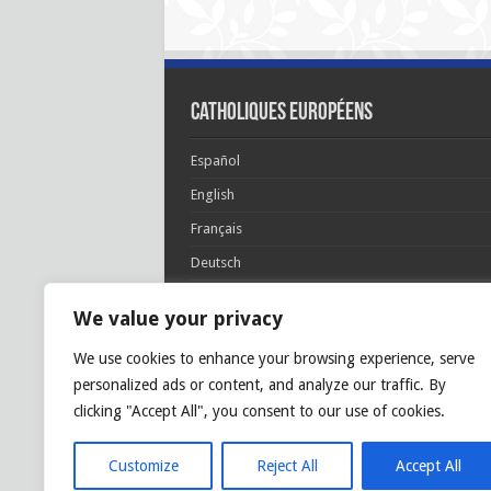
Catholiques européens
Español
English
Français
Deutsch
Italiano
We value your privacy
Português
We use cookies to enhance your browsing experience, serve
Polski
personalized ads or content, and analyze our traffic. By
Glória Patri, et Fílio, et Spirítui Sancto. Sicut era
clicking "Accept All", you consent to our use of cookies.
princípio, et nunc et semper et in sǽcula
sæculórum. Amen.
Customize
Reject All
Accept All