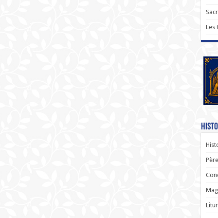
Sac
Les
Histo
Hist
Père
Con
Magi
Litu