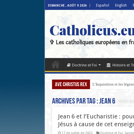
Español
English
DIMANCHE , AOÛT 9 2026
Catholicus.e
✞ Les catholiques européens en fr
Doctrine et Foi
Histoire et T
Ave Christus Rex
L’Inquisition et les lége
Archives par tag :
Jean 6
Jean 6 et l’Eucharistie : p
Jésus à cause de cet ensei
17 de juillet de 2025
Doctrine et Foi
,
Sainte