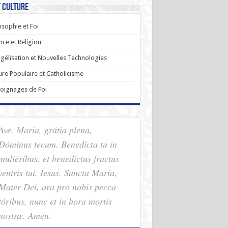
t Culture
osophie et Foi
nce et Religion
gélisation et Nouvelles Technologies
ure Populaire et Catholicisme
oignages de Foi
Ave, Maria, grátia plena,
Dóminus tecum. Benedícta tu in
muliéribus, et benedíctus fructus
ventris tui, Iesus. Sancta Maria,
Mater Dei, ora pro nobis pec­ca­
tóribus, nunc et in hora mortis
nostræ. Amen.