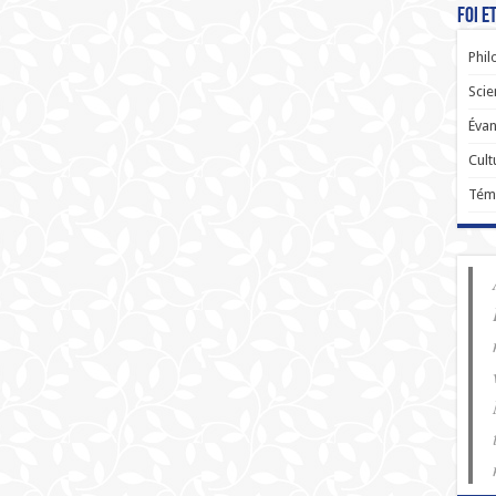
Foi e
Phil
Scie
Évan
Cult
Tém