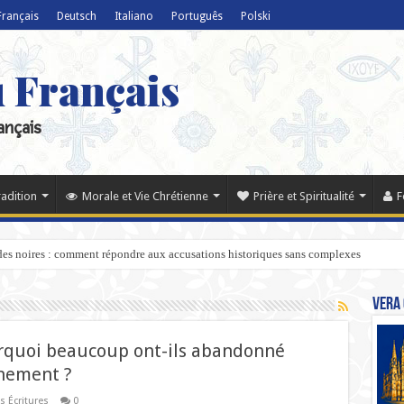
Français
Deutsch
Italiano
Português
Polski
u Français
ançais
radition
Morale et Vie Chrétienne
Prière et Spiritualité
F
ndes noires : comment répondre aux accusations historiques sans complexes
Vera 
ourquoi beaucoup ont-ils abandonné
gnement ?
s Écritures
0