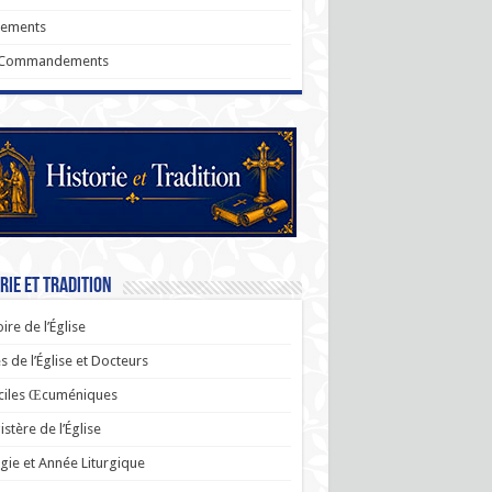
rements
 Commandements
rie et Tradition
oire de l’Église
s de l’Église et Docteurs
ciles Œcuméniques
stère de l’Église
rgie et Année Liturgique