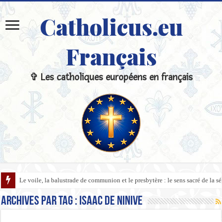
Catholicus.eu
Français
✞ Les catholiques européens en français
Le voile, la balustrade de communion et le presbytère : le sens sacré de la sépa
Archives par tag :
Isaac de Ninive