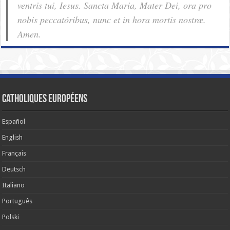
ventris tui, Iesus. Sancta Maria, Mater Dei, ora pro
nobis pec­ca­tóribus, nunc et in hora mortis nostræ.
Amen.
Catholiques européens
Español
English
Français
Deutsch
Italiano
Português
Polski