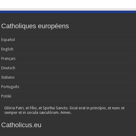
Catholiques européens
Español
English
Français
Deutsch
Italiano
Português
Polski
Glória Patri, et Fílio, et Spirítui Sancto. Sicut erat in princípio, et nunc et
semper et in sǽcula sæculórum. Amen.
Catholicus.eu