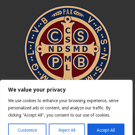
We value your privacy
We use cookies to enhance your browsing experience, serve
In nómine Patris, et Fílii, et Spíritus Sancti. Amen.
personalized ads or content, and analyze our traffic. By
clicking "Accept All", you consent to our use of cookies.
Version française de
Catholicus.eu
| Version originale en
Español
Customize
Reject All
Accept All