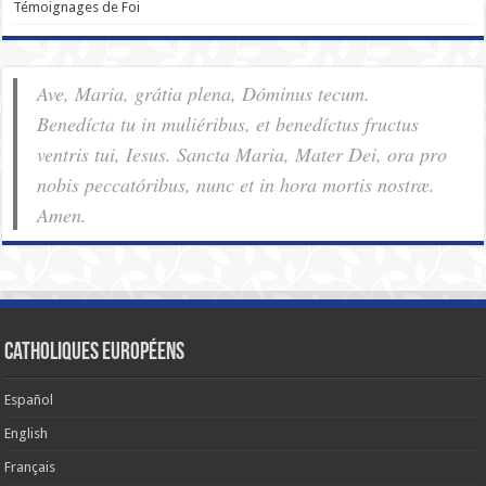
Témoignages de Foi
Ave, Maria, grátia plena, Dóminus tecum.
Benedícta tu in muliéribus, et benedíctus fructus
ventris tui, Iesus. Sancta Maria, Mater Dei, ora pro
nobis pec­ca­tóribus, nunc et in hora mortis nostræ.
Amen.
Catholiques européens
Español
English
Français