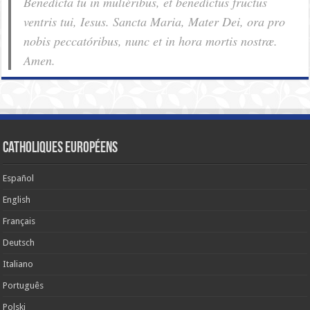
Benedícta tu in muliéribus, et benedíctus fructus
ventris tui, Iesus. Sancta Maria, Mater Dei, ora pro
nobis pec­ca­tóribus, nunc et in hora mortis nostræ.
Amen.
Catholiques européens
Español
English
Français
Deutsch
Italiano
Português
Polski