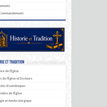
rements
 Commandements
rie et Tradition
oire de l’Église
s de l’Église et Docteurs
ciles Œcuméniques
stère de l’Église
rgie et Année Liturgique