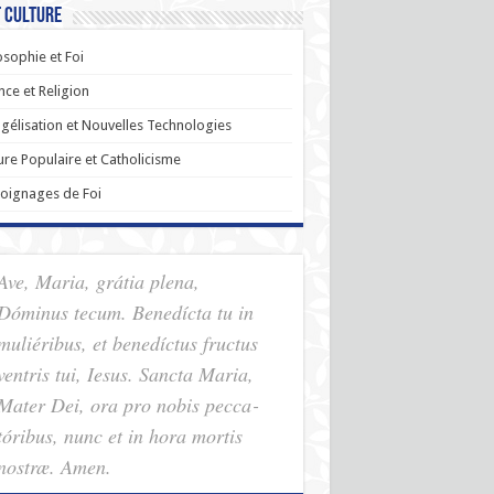
t Culture
osophie et Foi
nce et Religion
gélisation et Nouvelles Technologies
ure Populaire et Catholicisme
oignages de Foi
Ave, Maria, grátia plena,
Dóminus tecum. Benedícta tu in
muliéribus, et benedíctus fructus
ventris tui, Iesus. Sancta Maria,
Mater Dei, ora pro nobis pec­ca­
tóribus, nunc et in hora mortis
nostræ. Amen.