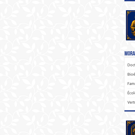
Moral
Doct
Bioé
Fami
Écol
Vert