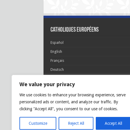
Catholiques européens
Español
English
Français
Deutsch
Italiano
We value your privacy
Português
We use cookies to enhance your browsing experience, serve
Polski
personalized ads or content, and analyze our traffic. By
Glória Patri, et Fílio, et Spirítui Sancto. Sicut era
clicking "Accept All", you consent to our use of cookies.
princípio, et nunc et semper et in sǽcula
sæculórum. Amen.
Customize
Reject All
Accept All