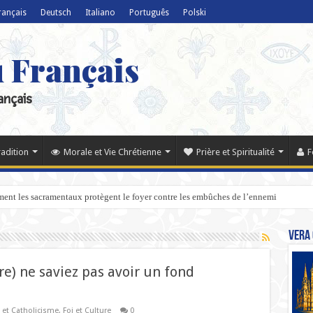
rançais
Deutsch
Italiano
Português
Polski
u Français
ançais
radition
Morale et Vie Chrétienne
Prière et Spiritualité
F
ent les sacramentaux protègent le foyer contre les embûches de l’ennemi
Vera 
re) ne saviez pas avoir un fond
 et Catholicisme
,
Foi et Culture
0