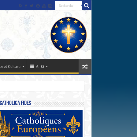
oi et Culture
Α- Ω
Catholica Fides