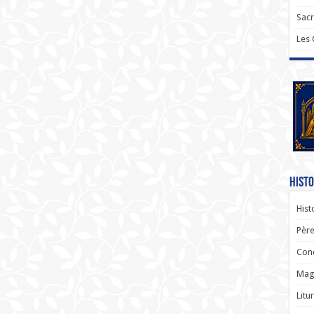
Sac
Les
Histo
Hist
Père
Con
Magi
Litu