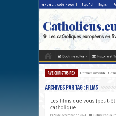
Español
English
F
VENDREDI , AOÛT 7 2026
Catholicus.e
✞ Les catholiques européens en fr
Doctrine et Foi
Histoire et T
Ave Christus Rex
L’armure invisible : Comm
Archives par tag :
films
Les films que vous (peut-êt
catholique
20 de décembre de 2024
Culture Populaire