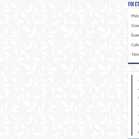
Foi e
Phil
Scie
Évan
Cult
Tém