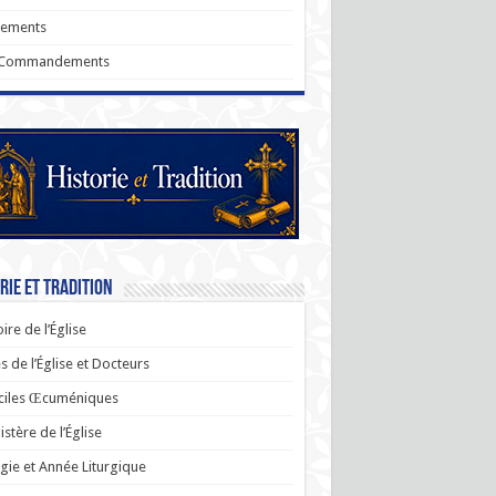
rements
 Commandements
rie et Tradition
oire de l’Église
s de l’Église et Docteurs
ciles Œcuméniques
stère de l’Église
rgie et Année Liturgique