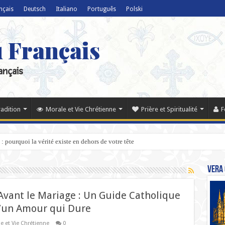
nçais
Deutsch
Italiano
Português
Polski
u Français
ançais
radition
Morale et Vie Chrétienne
Prière et Spiritualité
F
: pourquoi la vérité existe en dehors de votre tête
Vera 
 Avant le Mariage : Un Guide Catholique
d’un Amour qui Dure
e et Vie Chrétienne
0