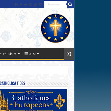
oi et Culture
Α- Ω
Catholica Fides