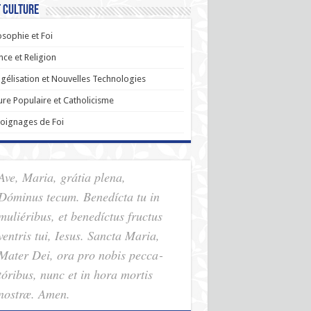
t Culture
osophie et Foi
nce et Religion
gélisation et Nouvelles Technologies
ure Populaire et Catholicisme
oignages de Foi
Ave, Maria, grátia plena,
Dóminus tecum. Benedícta tu in
muliéribus, et benedíctus fructus
ventris tui, Iesus. Sancta Maria,
Mater Dei, ora pro nobis pec­ca­
tóribus, nunc et in hora mortis
nostræ. Amen.