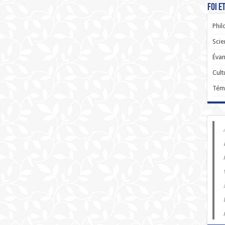
Foi e
Phil
Scie
Évan
Cult
Tém