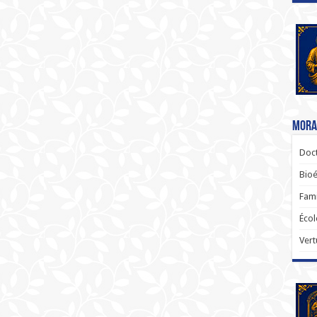
Moral
Doct
Bioé
Fami
Écol
Vert