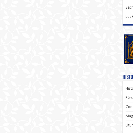
Sac
Les
Histo
Hist
Père
Con
Magi
Litu