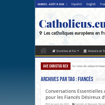
Español
English
Fra
SAMEDI , AOÛT 8 2026
Catholicus.e
✞ Les catholiques européens en fr
Doctrine et Foi
Histoire et T
Ave Christus Rex
Le virus du subjectivisme 
Archives par tag :
Fiancés
Conversations Essentielles
pour les Fiancés Désireux 
8 de avril de 2025
Famille et Mariage
,
Moral