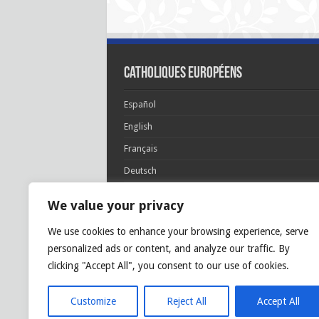
Catholiques européens
Español
English
Français
Deutsch
Italiano
We value your privacy
Português
We use cookies to enhance your browsing experience, serve
Polski
personalized ads or content, and analyze our traffic. By
Glória Patri, et Fílio, et Spirítui Sancto. Sicut era
clicking "Accept All", you consent to our use of cookies.
princípio, et nunc et semper et in sǽcula
sæculórum. Amen.
Customize
Reject All
Accept All