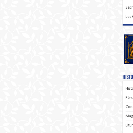
Sac
Les
Histo
Hist
Père
Con
Magi
Litu