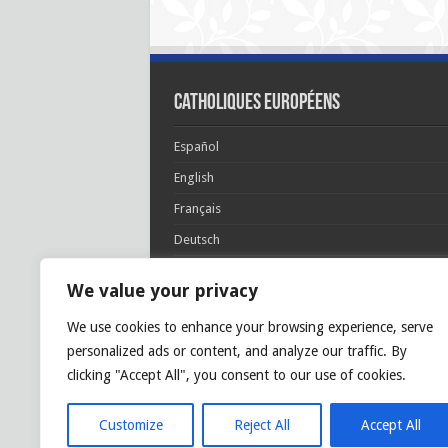
Catholiques européens
Español
English
Français
Deutsch
Italiano
We value your privacy
Português
We use cookies to enhance your browsing experience, serve
Polski
personalized ads or content, and analyze our traffic. By
Glória Patri, et Fílio, et Spirítui Sancto. Sicut era
clicking "Accept All", you consent to our use of cookies.
princípio, et nunc et semper et in sǽcula
sæculórum. Amen.
Customize
Reject All
Accept All