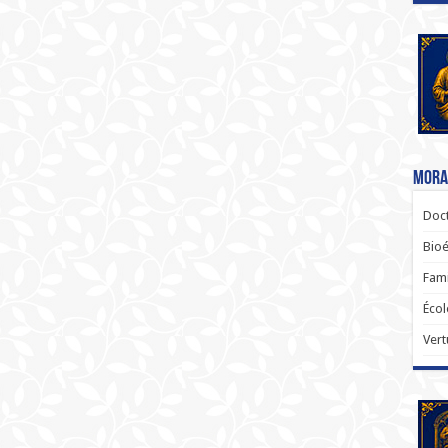
Moral
Doct
Bioé
Fami
Écol
Vert