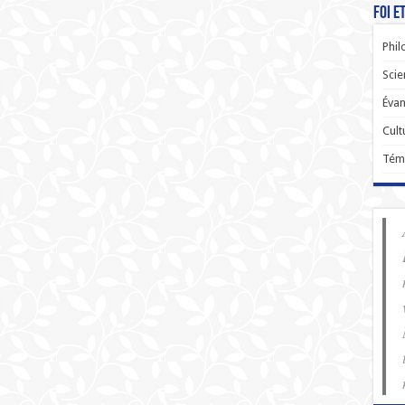
Foi e
Phil
Scie
Évan
Cult
Tém