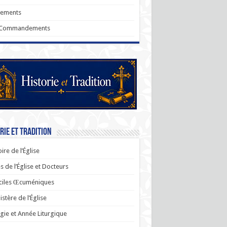
rements
 Commandements
rie et Tradition
oire de l’Église
s de l’Église et Docteurs
ciles Œcuméniques
stère de l’Église
rgie et Année Liturgique