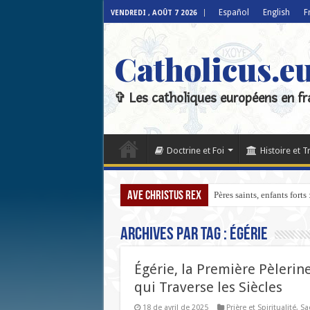
Español
English
F
VENDREDI , AOÛT 7 2026
Catholicus.e
✞ Les catholiques européens en fr
Doctrine et Foi
Histoire et T
Ave Christus Rex
Pères saints, enfants fort
Archives par tag :
Égérie
Égérie, la Première Pèlerin
qui Traverse les Siècles
18 de avril de 2025
Prière et Spiritualité
,
Sa