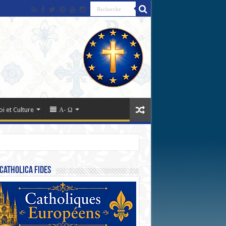
oi et Culture
Α- Ω
Catholica Fides