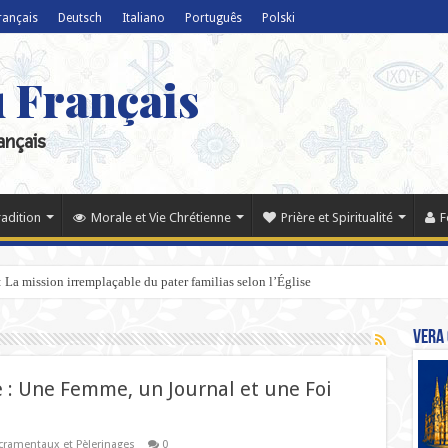
rançais
Deutsch
Italiano
Português
Polski
u Français
ançais
radition
Morale et Vie Chrétienne
Prière et Spiritualité
F
s : La mission irremplaçable du pater familias selon l’Église
Vera 
e : Une Femme, un Journal et une Foi
cramentaux et Pèlerinages
0