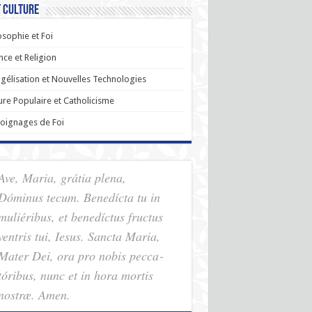
t Culture
osophie et Foi
nce et Religion
gélisation et Nouvelles Technologies
ure Populaire et Catholicisme
oignages de Foi
Ave, Maria, grátia plena,
Dóminus tecum. Benedícta tu in
muliéribus, et benedíctus fructus
ventris tui, Iesus. Sancta Maria,
Mater Dei, ora pro nobis pec­ca­
tóribus, nunc et in hora mortis
nostræ. Amen.