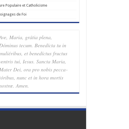
ure Populaire et Catholicisme
oignages de Foi
Ave, Maria, grátia plena,
Dóminus tecum. Benedícta tu in
muliéribus, et benedíctus fructus
ventris tui, Iesus. Sancta Maria,
Mater Dei, ora pro nobis pec­ca­
tóribus, nunc et in hora mortis
nostræ. Amen.