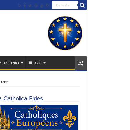
oi et Culture
Α- Ω
 terre
a Catholica Fides