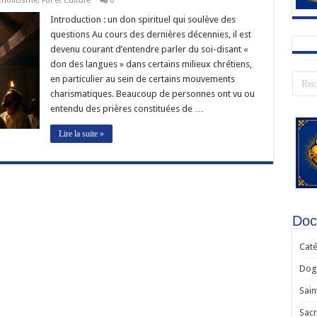
tholicisme
,
Foi et Culture
0
Introduction : un don spirituel qui soulève des
questions Au cours des dernières décennies, il est
devenu courant d’entendre parler du soi-disant «
don des langues » dans certains milieux chrétiens,
en particulier au sein de certains mouvements
charismatiques. Beaucoup de personnes ont vu ou
entendu des prières constituées de …
Lire la suite »
Doct
Caté
Dogm
Sain
Sac