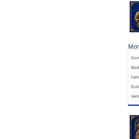
Mor
Doct
Bioé
Fami
Écol
Vert