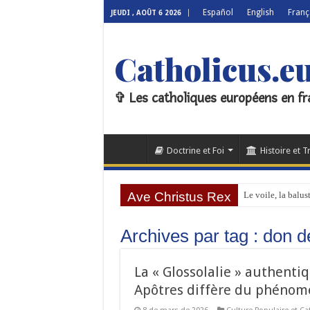
Español
English
Franç
JEUDI , AOÛT 6 2026
Catholicus.e
✞ Les catholiques européens en fr
Doctrine et Foi
Histoire et T
Ave Christus Rex
Le voile, la balus
Archives par tag :
don d
La « Glossolalie » authenti
Apôtres diffère du phéno