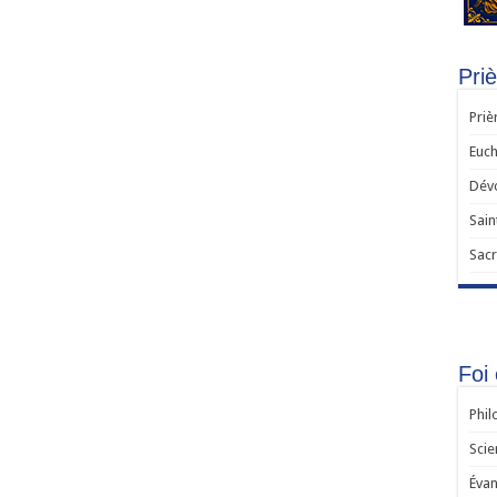
Priè
Priè
Euch
Dévo
Sain
Sacr
Foi 
Phil
Scie
Évan