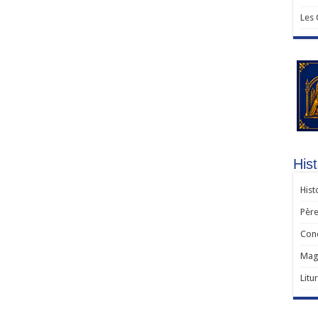
Les
Hist
Hist
Père
Con
Magi
Litu