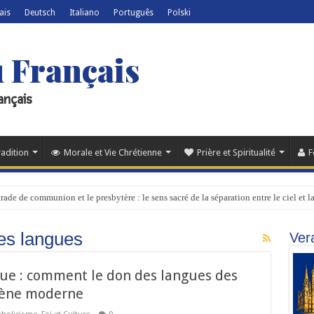
ais
Deutsch
Italiano
Português
Polski
u Français
ançais
radition
Morale et Vie Chrétienne
Prière et Spiritualité
F
trade de communion et le presbytère : le sens sacré de la séparation entre le ciel et la
es langues
Ver
que : comment le don des langues des
mène moderne