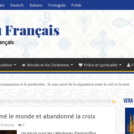
ais
Deutsch
Italiano
Português
Polski
u Français
ançais
radition
Morale et Vie Chrétienne
Prière et Spiritualité
F
communion et le presbytère : le sens sacré de la séparation entre le ciel et la terre
Vera 
imé le monde et abandonné la croix
 Écritures
0
Un miroir pour les catholiques d’aujourd’hui