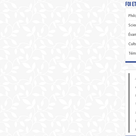
Foi e
Phil
Scie
Évan
Cult
Tém