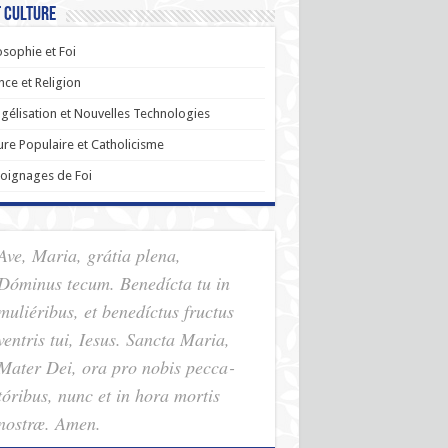
t Culture
osophie et Foi
nce et Religion
gélisation et Nouvelles Technologies
ure Populaire et Catholicisme
oignages de Foi
Ave, Maria, grátia plena,
Dóminus tecum. Benedícta tu in
muliéribus, et benedíctus fructus
ventris tui, Iesus. Sancta Maria,
Mater Dei, ora pro nobis pec­ca­
tóribus, nunc et in hora mortis
nostræ. Amen.