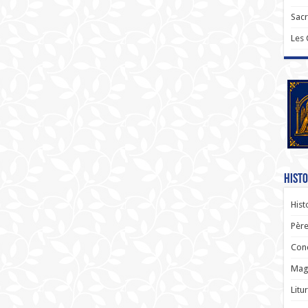
Sac
Les
Histo
Hist
Père
Con
Magi
Litu