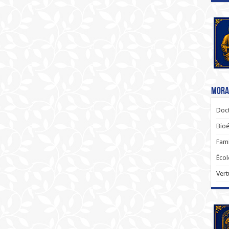
Moral
Doct
Bioé
Fami
Écol
Vert