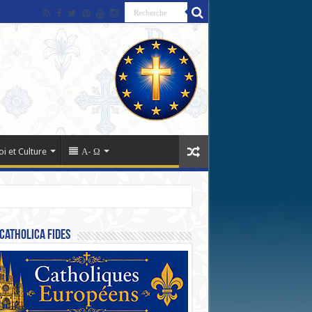
oi et Culture
Α- Ω
Catholica Fides