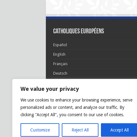
Catholiques européens
Español
English
Français
Deutsch
Italiano
We value your privacy
Português
We use cookies to enhance your browsing experience, serve
Polski
personalized ads or content, and analyze our traffic. By
Glória Patri, et Fílio, et Spirítui Sancto. Sicut era
clicking "Accept All", you consent to our use of cookies.
princípio, et nunc et semper et in sǽcula
sæculórum. Amen.
Customize
Reject All
Accept All