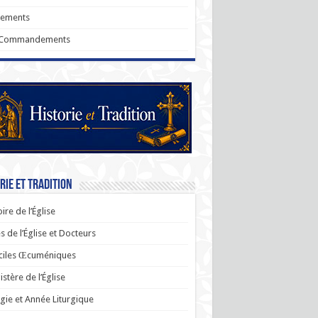
rements
 Commandements
rie et Tradition
oire de l’Église
s de l’Église et Docteurs
ciles Œcuméniques
stère de l’Église
rgie et Année Liturgique