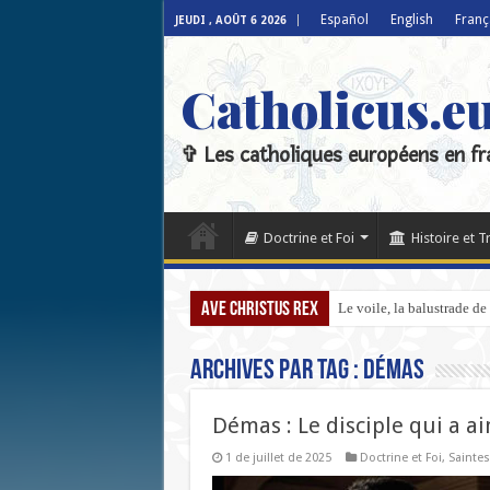
Español
English
Franç
JEUDI , AOÛT 6 2026
Catholicus.e
✞ Les catholiques européens en fr
Doctrine et Foi
Histoire et T
Ave Christus Rex
Le voile, la balustrade de 
Archives par tag :
Démas
Démas : Le disciple qui a a
1 de juillet de 2025
Doctrine et Foi
,
Saintes