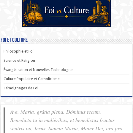
Foi et Culture
Philosophie et Foi
Science et Religion
Évangélisation et Nouvelles Technologies
Culture Populaire et Catholicisme
Témoignages de Foi
Ave, Maria, grátia plena, Dóminus tecum.
Benedícta tu in muliéribus, et benedíctus fructus
ventris tui, Iesus. Sancta Maria, Mater Dei, ora pro