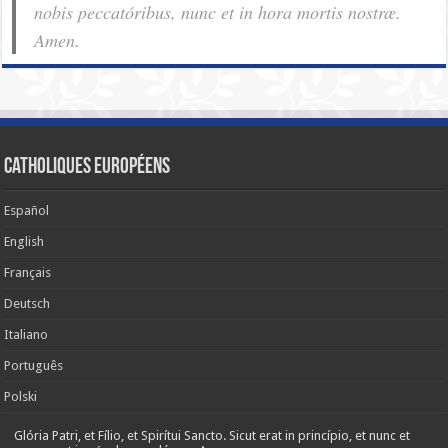
nobis pec­ca­tóribus, nunc et in hora mortis nostræ.
Amen.
Catholiques européens
Español
English
Français
Deutsch
Italiano
Português
Polski
Glória Patri, et Fílio, et Spirítui Sancto. Sicut erat in princípio, et nunc et