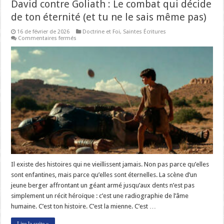
David contre Goliath : Le combat qui décide
de ton éternité (et tu ne le sais même pas)
16 de février de 2026
Doctrine et Foi
,
Saintes Écritures
sur
Commentaires fermés
David
contre
Goliath
:
Le
combat
qui
décide
de
ton
éternité
(et
tu
ne
le
sais
même
pas)
Il existe des histoires qui ne vieillissent jamais. Non pas parce qu’elles
sont enfantines, mais parce qu’elles sont éternelles. La scène d’un
jeune berger affrontant un géant armé jusqu’aux dents n’est pas
simplement un récit héroïque : c’est une radiographie de l’âme
humaine. C’est ton histoire. C’est la mienne. C’est …
Lire la suite »