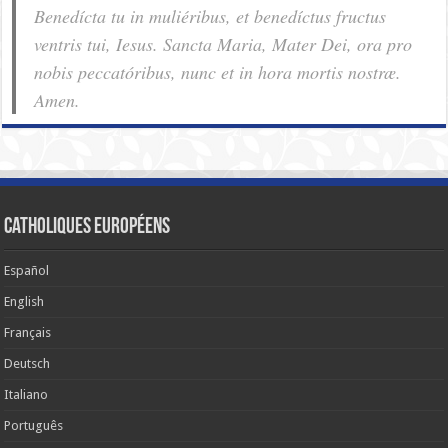
Benedícta tu in muliéribus, et benedíctus fructus
ventris tui, Iesus. Sancta Maria, Mater Dei, ora pro
nobis pec­ca­tóribus, nunc et in hora mortis nostræ.
Amen.
Catholiques européens
Español
English
Français
Deutsch
Italiano
Português