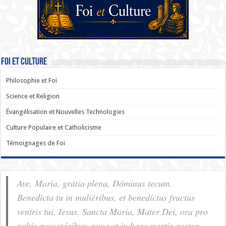
Foi et Culture
Philosophie et Foi
Science et Religion
Évangélisation et Nouvelles Technologies
Culture Populaire et Catholicisme
Témoignages de Foi
Ave, Maria, grátia plena, Dóminus tecum.
Benedícta tu in muliéribus, et benedíctus fructus
ventris tui, Iesus. Sancta Maria, Mater Dei, ora pro
nobis pec­ca­tóribus, nunc et in hora mortis nostræ.