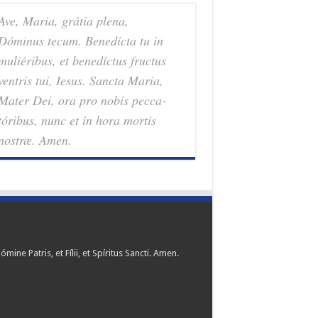
Ave, Maria, grátia plena,
Dóminus tecum. Benedícta tu in
muliéribus, et benedíctus fructus
ventris tui, Iesus. Sancta Maria,
Mater Dei, ora pro nobis pec­ca­
tóribus, nunc et in hora mortis
nostræ. Amen.
ómine Patris, et Fílii, et Spíritus Sancti. Amen.