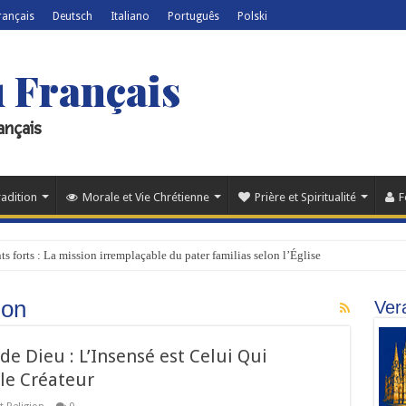
rançais
Deutsch
Italiano
Português
Polski
u Français
ançais
radition
Morale et Vie Chrétienne
Prière et Spiritualité
F
nts forts : La mission irremplaçable du pater familias selon l’Église
ion
Ver
 de Dieu : L’Insensé est Celui Qui
 le Créateur