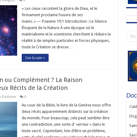
t Religion
0
« Les cieux racontent la gloire de Dieu, et le
firmament proclame l’œuvre de ses
mains. » — Psaume 19:1 Introduction : Le Silence
Éloquent de la Nature À une époque où le
matérialisme et le scientisme cherchent à réduire la
réalité à de simples particules et forces physiques,
toute la Création se dresse …
Lire la suite »
ion ou Complément ? La Raison
ux Récits de la Création
Doct
s Écritures
0
Au cœur de la Bible, le livre de la Genèse nous offre
Caté
deux récits apparemment distincts sur la création
Dogm
du monde. Pour beaucoup, cela peut sembler être
une contradiction, une sorte d' »erreur » dans le
Sain
texte sacré. Cependant, loin d’être un problème,
Sac