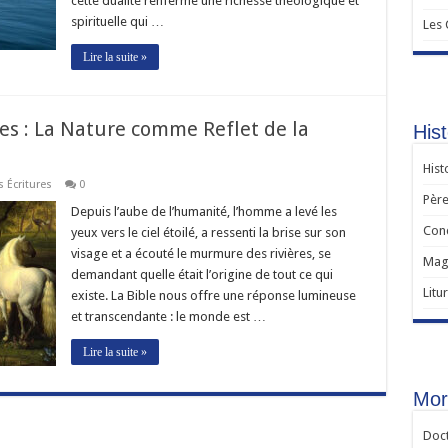
cette dualité renferme une richesse théologique et
spirituelle qui …
Les
Lire la suite »
es : La Nature comme Reflet de la
Hist
Hist
s Écritures
0
Père
Depuis l’aube de l’humanité, l’homme a levé les
Con
yeux vers le ciel étoilé, a ressenti la brise sur son
visage et a écouté le murmure des rivières, se
Magi
demandant quelle était l’origine de tout ce qui
Litu
existe. La Bible nous offre une réponse lumineuse
et transcendante : le monde est …
Lire la suite »
Mor
Doct