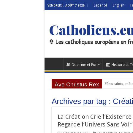
Español
English
F
VENDREDI , AOÛT 7 2026
Catholicus.e
✞ Les catholiques européens en fr
Doctrine et Foi
Histoire et T
Ave Christus Rex
Pères saints, enfa
Archives par tag :
Créat
La Création Crie l’Existence
Regarde l’Univers Sans Voir