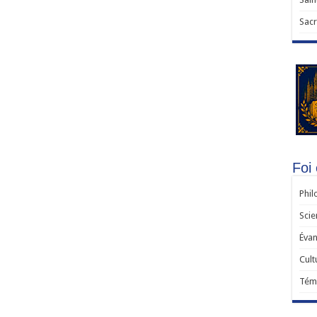
Sacr
Foi 
Phil
Scie
Évan
Cult
Tém