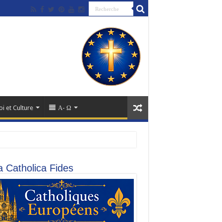
oi et Culture
Α- Ω
a Catholica Fides