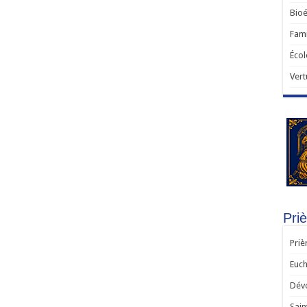
Bioé
Fami
Écol
Vert
Priè
Priè
Euch
Dévo
Sain