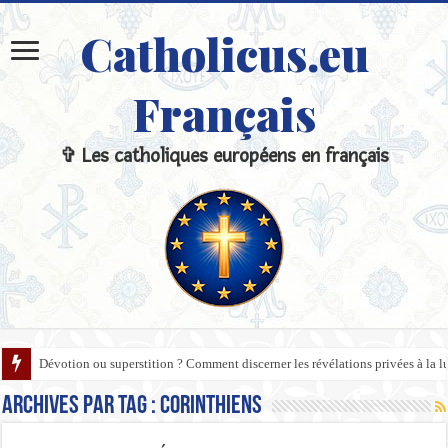
Catholicus.eu
Français
✞ Les catholiques européens en français
Dévotion ou superstition ? Comment discerner les révélations privées à la l
Archives par tag :
Corinthiens