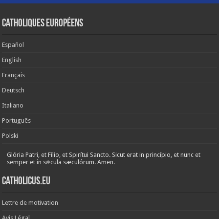
Catholiques européens
Español
English
Français
Deutsch
Italiano
Português
Polski
Glória Patri, et Fílio, et Spirítui Sancto. Sicut erat in princípio, et nunc et
semper et in sǽcula sæculórum. Amen.
Catholicus.eu
Lettre de motivation
Avis Légal